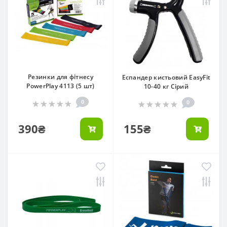
Резинки для фітнесу
Еспандер кистьовий EasyFit
PowerPlay 4113 (5 шт)
10-40 кг Сірий
0
0
390₴
155₴