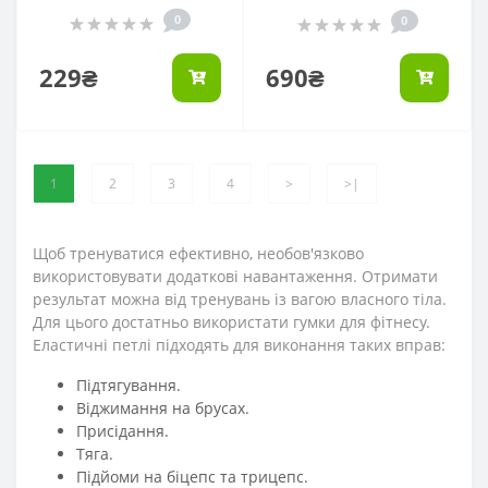
0
0
229₴
690₴
1
2
3
4
>
>|
Щоб тренуватися ефективно, необов'язково
використовувати додаткові навантаження. Отримати
результат можна від тренувань із вагою власного тіла.
Для цього достатньо використати гумки для фітнесу.
Еластичні петлі підходять для виконання таких вправ:
Підтягування.
Віджимання на брусах.
Присідання.
Тяга.
Підйоми на біцепс та трицепс.