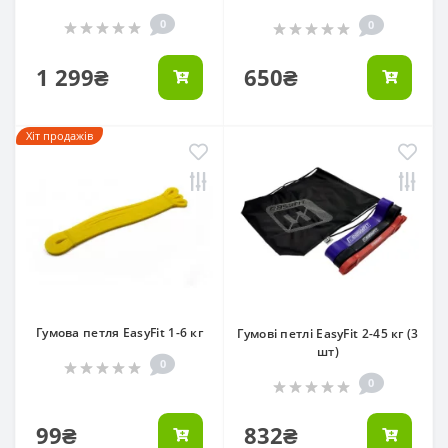
0
0
1 299₴
650₴
Хіт продажів
Гумова петля EasyFit 1-6 кг
Гумові петлі EasyFit 2-45 кг (3
шт)
0
0
99₴
832₴