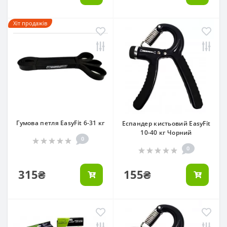
Хіт продажів
Гумова петля EasyFit 6-31 кг
Еспандер кистьовий EasyFit
10-40 кг Чорний
0
0
315₴
155₴