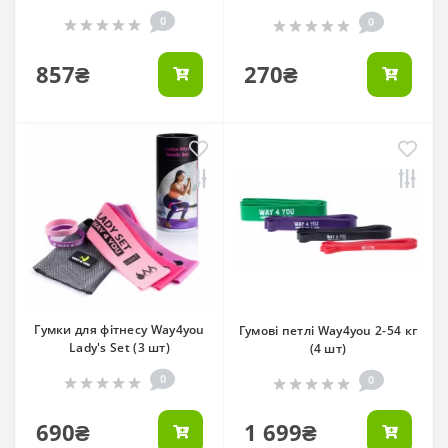
0
0
857₴
270₴
Гумки для фітнесу Way4you
Гумові петлі Way4you 2-54 кг
Lady's Set (3 шт)
(4 шт)
0
0
690₴
1 699₴