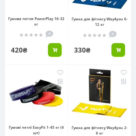
Гумова петля PowerPlay 16-32
Гумка для фітнесу Way4you 6-
кг
12 кг
0
0
420₴
330₴
Гумові петлі EasyFit 1-45 кг (4
Гумка для фітнесу Way4you 2-
шт)
6 кг