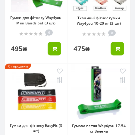
Гумки для фітнесу Way4you
Тканинні фітнес гумки
Mini Bands Set (3 шт)
Way4you 10-20 кг (3 шт)
0
0
495₴
475₴
Хіт продажів
Гумки для фітнесу EasyFit (3
Гумова петля Way4you 17-54
шт)
кг Зелена