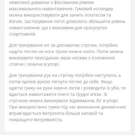
невеликої довжини з фіксованим рівнем
максимального навантаження. Гумовий еспандер
можна використовувати для занять пілатесом та
йогою. Застосування петлі дозволить збільшити рівень
навантаження, що є важливим для просунутих
спортсменів.
Для тренування ніг за допомогою стрічки, потрібно
надіти петлю на ноги трохи нижче колін. Потім можна
виконувати присідання, махи ногами з положення
стоячи і лежачи в упорі.
Для тренування рук на стрічку потрібно наступити, а
потім однією рукою тягнути петлю до себе. Якщо
одягти гумку на руки нижче ліктів і розводити їх убік, то
вдасться навантажити плечі та грудні м'язи. Зі
стрічкою можна виконувати віджимання, біг в упорі.
При використанні гумки під час виконання динамічних
вправ вдасться витратити більше калорій та
покращити витривалість.