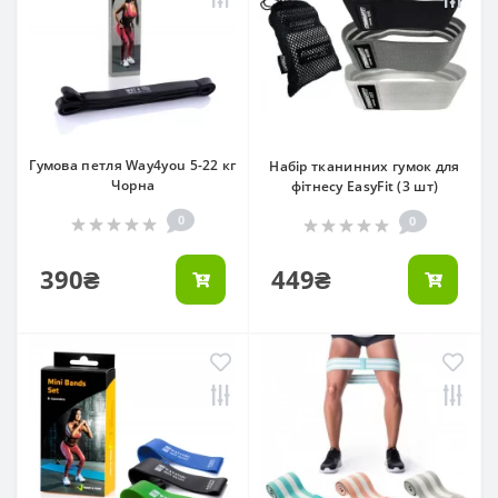
Гумова петля Way4you 5-22 кг
Набір тканинних гумок для
Чорна
фітнесу EasyFit (3 шт)
0
0
390₴
449₴