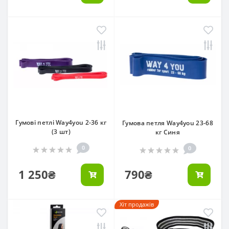
Гумові петлі Way4you 2-36 кг
Гумова петля Way4you 23-68
(3 шт)
кг Синя
0
0
1 250₴
790₴
Хіт продажів