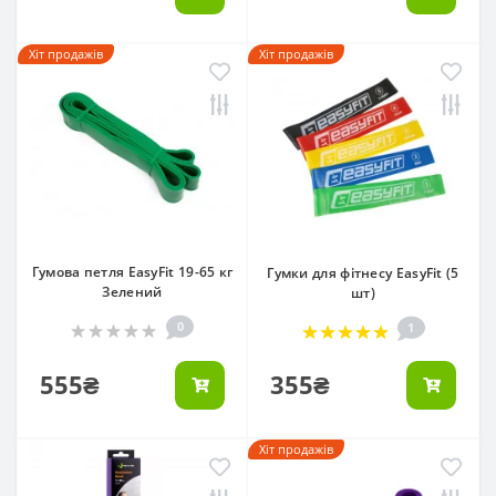
Хіт продажів
Хіт продажів
Гумова петля EasyFit 19-65 кг
Гумки для фітнесу EasyFit (5
Зелений
шт)
0
1
555₴
355₴
Хіт продажів