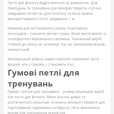
Петлі для фітнесу відрізняються за довжиною. Для
присідань та тренувань рук використовують стрічки
завдовжки 50-60 см. Для пілатесу та йоги можна
використовувати петлі завдовжки 1 м.
Новинка для вітчизняного ринку спортивних
аксесуарів – тканинні фітнес гумки. Вони виготовлені із
поліефірного бавовняного волокна. Тканинний виріб
стійкий до зносу, не зісковзує під час виконання вправ,
екологічний.
Мінімальний рівень навантаження тканинної петлі
вищий, ніж у гумової, і становить 4 кг.
Гумові петлі для
тренувань
Гумові стрічки для тренувань - універсальніший виріб,
ніж петлі для фітнесу. Вони значно довші та
розтягуються сильніше. Їх можна використовувати для
підтягування, віджимань на брусах, тяги, виконання
вправ для тренування м'язів рук.