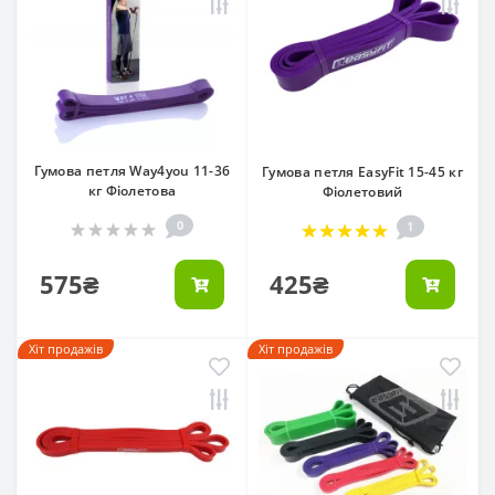
Гумова петля Way4you 11-36
Гумова петля EasyFit 15-45 кг
кг Фіолетова
Фіолетовий
0
1
575₴
425₴
Хіт продажів
Хіт продажів