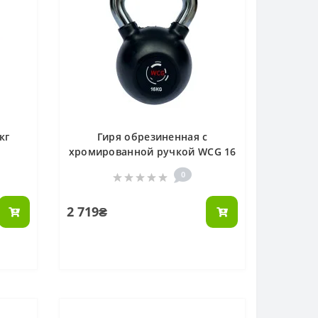
кг
Гиря обрезиненная с
хромированной ручкой WCG 16
КГ
0
2 719₴