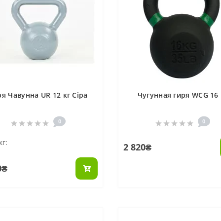
ря Чавунна UR 12 кг Сіра
Чугунная гиря WCG 16 
0
0
кг:
2 820₴
0₴