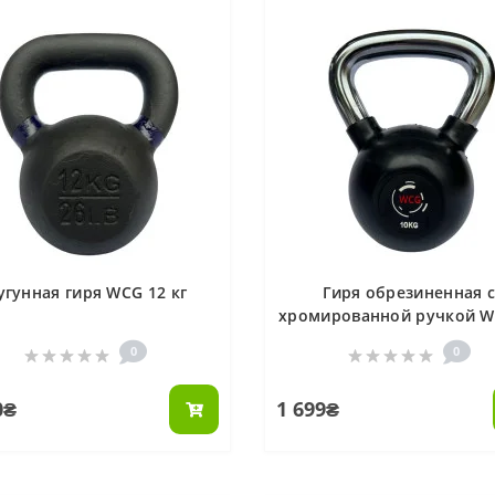
угунная гиря WCG 12 кг
Гиря обрезиненная 
хромированной ручкой W
КГ
0
0
0₴
1 699₴