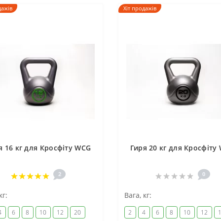
дажів
Хіт продажів
я 16 кг для Кросфіту WCG
Гиря 20 кг для Кросфіту
2
0
кг:
Вага, кг:
4
6
8
10
12
20
2
4
6
8
10
12