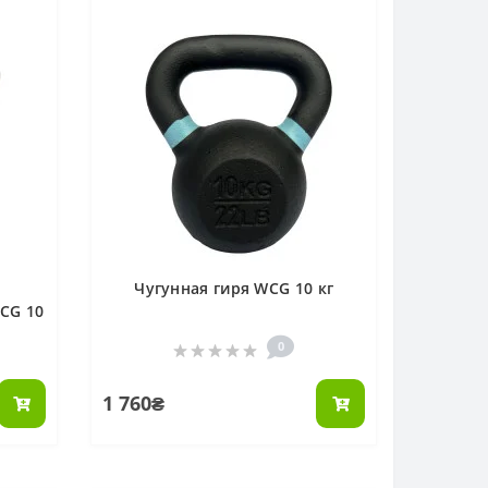
с
Чугунная гиря WCG 10 кг
CG 10
0
1 760₴