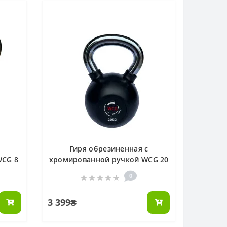
с
Гиря обрезиненная с
WCG 8
хромированной ручкой WCG 20
КГ
0
3 399₴