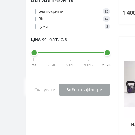
МАТЕРІАЛ ПОКРИТТЯ
Без покриття
1 40
13
Вініл
14
Гума
3
ЦІНА
90
-
6,5 ТИС.
₴
90
2 тис.
3 тис.
5 тис.
6 тис.
Скасувати
Виберіть фільтри
Н