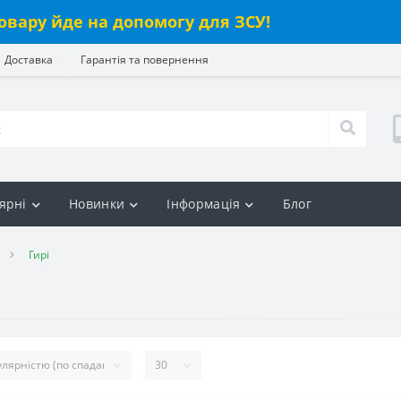
овару йде на допомогу для ЗСУ!
Доставка
Гарантія та повернення
ярні
Новинки
Інформація
Блог
Гирі