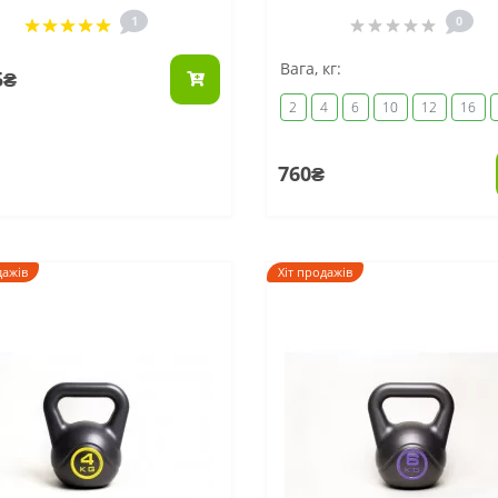
1
0
Вага, кг:
5₴
2
4
6
10
12
16
760₴
дажів
Хіт продажів