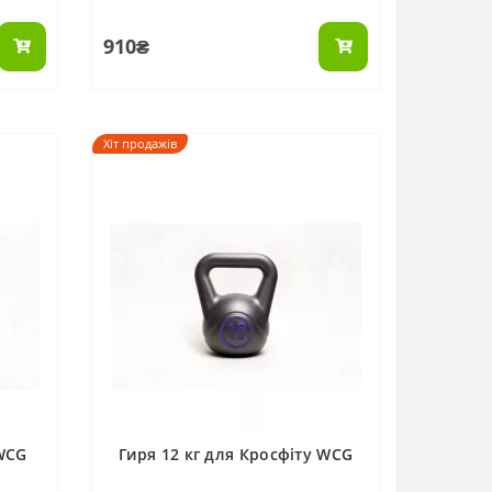
910₴
Хіт продажів
 WCG
Гиря 12 кг для Кросфіту WCG