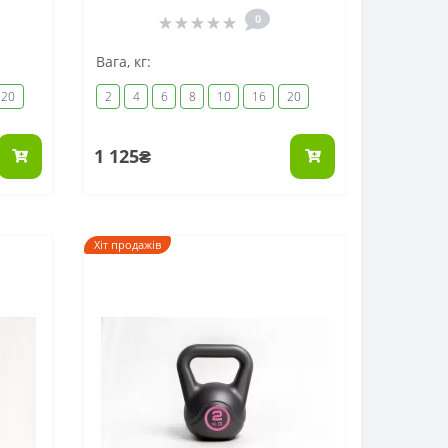
0
Вага, кг:
20
2
4
6
8
10
16
20
1 125₴
Хіт продажів