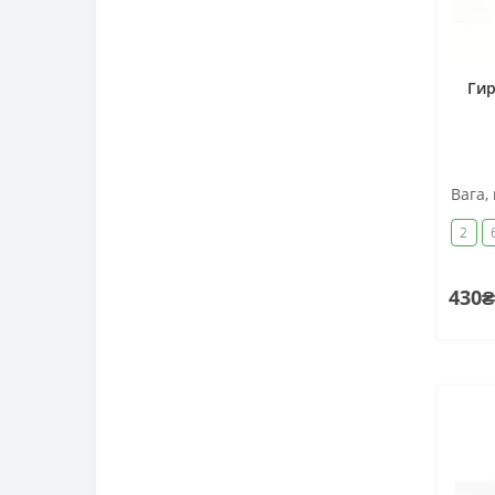
Гир
Вага, 
2
430₴