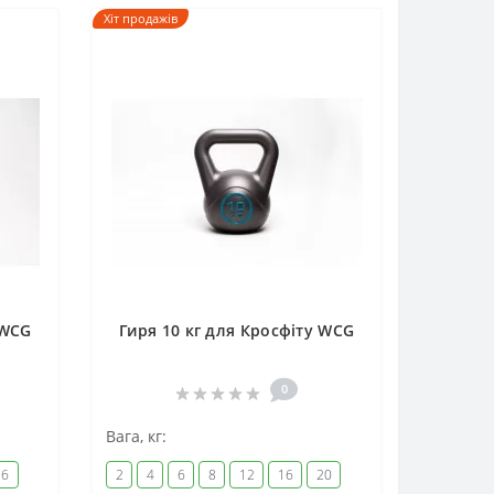
Хіт продажів
 WCG
Гиря 10 кг для Кросфіту WCG
0
Вага, кг:
16
2
4
6
8
12
16
20