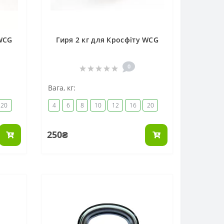
 WCG
Гиря 2 кг для Кросфіту WCG
0
Вага, кг:
20
4
6
8
10
12
16
20
250₴