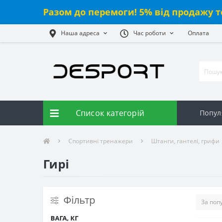
Разом до перемоги! 5% від
продажу
т
Наша адреса
Час роботи
Оплата
Список категорій
Попул
Спортивні тренажери
Штанги, гантелі, грифи
Гирі
Фільтр
ВАГА, КГ