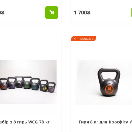
0₴
1 700₴
Хіт продажів
абір з 8 гирь WCG 78 кг
Гиря 8 кг для Кросфіту