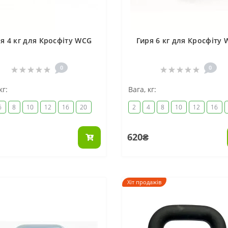
я 4 кг для Кросфіту WCG
Гиря 6 кг для Кросфіту
0
0
кг:
Вага, кг:
6
8
10
12
16
20
2
4
8
10
12
16
620₴
Хіт продажів