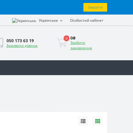
Закрити
Українська
Особистий кабінет
0₴
0
050 173 63 19
Зробити
Замовити дзвінок
замовлення