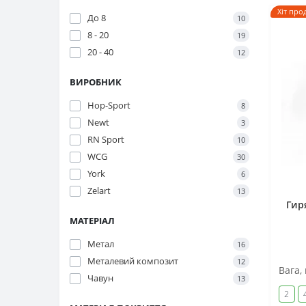
Хіт про
До 8
10
8 - 20
19
20 - 40
12
ВИРОБНИК
Hop-Sport
8
Newt
3
RN Sport
10
WCG
30
York
6
Zelart
13
Гир
МАТЕРІАЛ
Метал
16
Металевий композит
12
Вага, 
Чавун
13
2