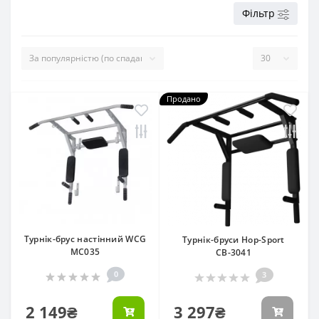
Фільтр
Продано
Турнік-брус настінний WCG
Турнік-бруси Hop-Sport
MC035
СВ-3041
0
3
2 149₴
3 297₴