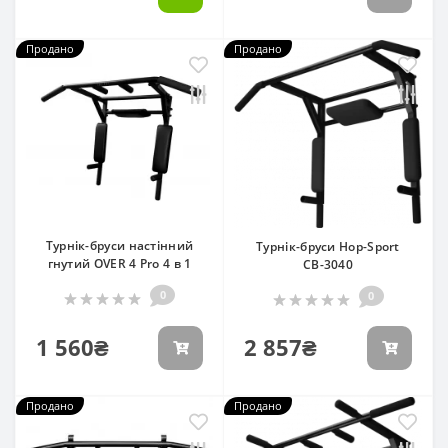
Продано
Продано
Турнік-бруси настінний
Турнік-бруси Hop-Sport
гнутий OVER 4 Pro 4 в 1
СВ-3040
0
0
1 560₴
2 857₴
Продано
Продано