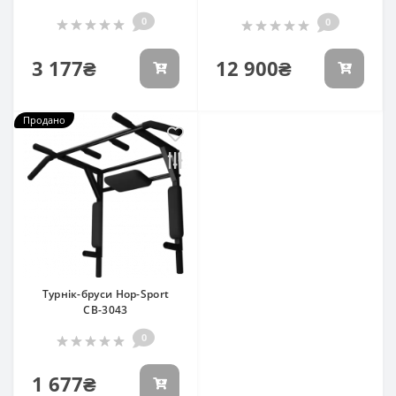
0
0
3 177₴
12 900₴
Продано
Турнік-бруси Hop-Sport
СВ-3043
0
1 677₴