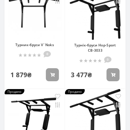
Турник-бруси V`Noks
Турнік-бруси Hop-Sport
СВ-3033
0
0
1 879₴
3 477₴
Продано
Продано