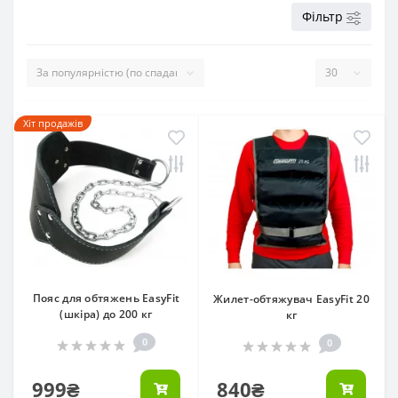
Фільтр
Хіт продажів
Пояс для обтяжень EasyFit
Жилет-обтяжувач EasyFit 20
(шкіра) до 200 кг
кг
0
0
999₴
840₴