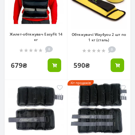
Жилет-обтяжувач EasyFit 14
Обтяжувачі Way4you 2 шт по
кг
1 кг (сталь)
0
0
679₴
590₴
Хіт продажів