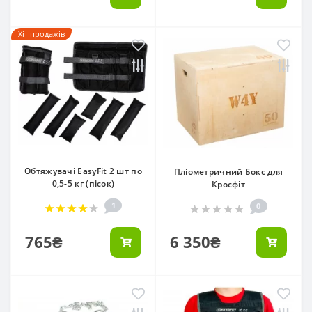
Хіт продажів
Обтяжувачі EasyFit 2 шт по
Пліометричний Бокс для
0,5-5 кг (пісок)
Кросфіт
1
0
765₴
6 350₴