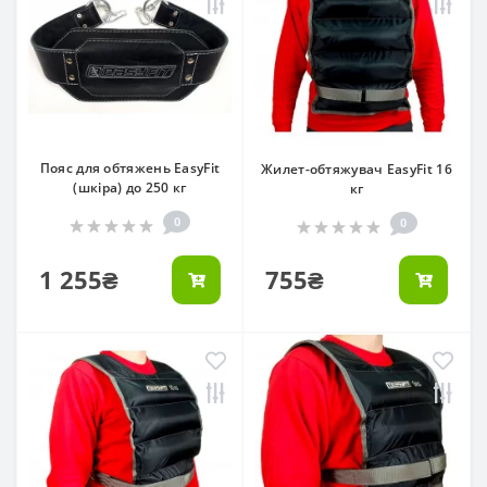
Пояс для обтяжень EasyFit
Жилет-обтяжувач EasyFit 16
(шкіра) до 250 кг
кг
0
0
1 255₴
755₴