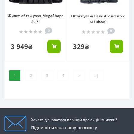
Жилет-обтяжувач MegaShape
Обтяжувачі EasyFit 2 шт по 2
20 кг
кг (пісок)
0
0
3 949₴
329₴
1
2
3
4
>
>|
Хочете дізнаватися першим про акції і знижки?
Підпишіться на нашу розсилку