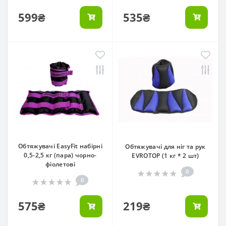
599₴
535₴
Обтяжувачі EasyFit набірні
Обтяжувачі для ніг та рук
0,5-2,5 кг (пара) чорно-
EVROTOP (1 кг * 2 шт)
фіолетові
0
0
575₴
219₴