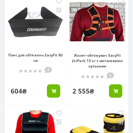
Пояс для обтяжень EasyFit 80
Жилет-обтяжувач EasyFit
см
JetPack 10 кг з металевими
кульками
0
0
604₴
2 555₴