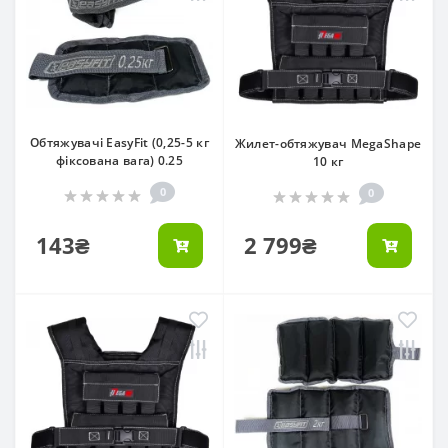
Обтяжувачі EasyFit (0,25-5 кг
Жилет-обтяжувач MegaShape
фіксована вага) 0.25
10 кг
0
0
143₴
2 799₴