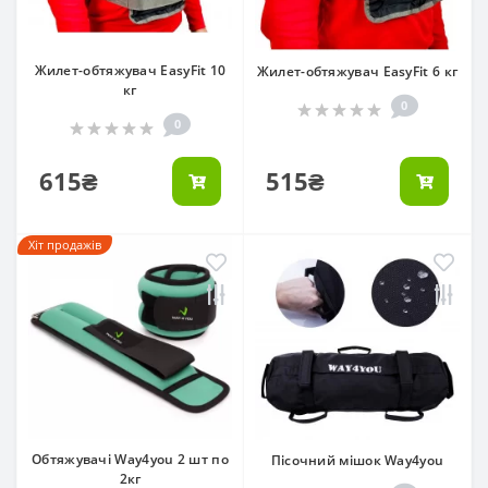
Жилет-обтяжувач EasyFit 10
Жилет-обтяжувач EasyFit 6 кг
кг
0
0
615₴
515₴
Хіт продажів
Обтяжувачі Way4you 2 шт по
Пісочний мішок Way4you
2кг