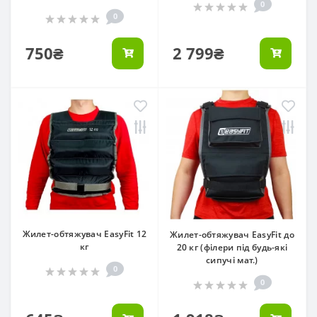
0
0
750₴
2 799₴
Жилет-обтяжувач EasyFit 12
Жилет-обтяжувач EasyFit до
кг
20 кг (філери під будь-які
сипучі мат.)
0
0