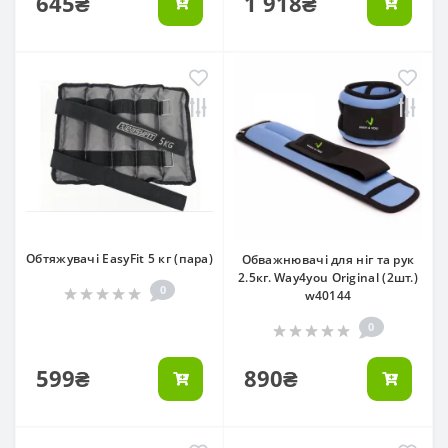
645₴
1 918₴
Обтяжувачі EasyFit 5 кг (пара)
Обважнювачі для ніг та рук
2.5кг. Way4you Original (2шт.)
0
w40144
0
599₴
890₴