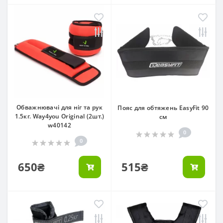
Обважнювачі для ніг та рук
Пояс для обтяжень EasyFit 90
1.5кг. Way4you Original (2шт.)
см
w40142
0
0
650₴
515₴