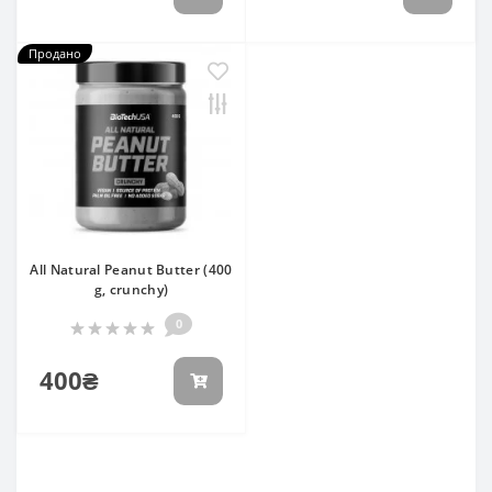
Продано
All Natural Peanut Butter (400
g, crunchy)
0
400₴