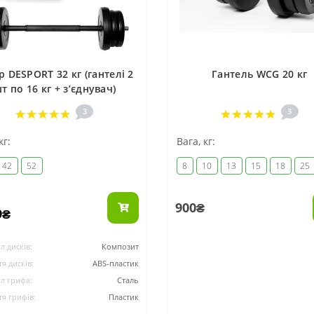
р DESPORT 32 кг (гантелі 2
Гантель WCG 20 кг
т по 16 кг + зʼєднувач)
3
3
кг:
Вага, кг:
42
52
8
10
13
15
18
25
900₴
9₴
л дисків:
Композит
я дисків:
ABS-пластик
л грифа:
Сталь
я грифів:
Пластик