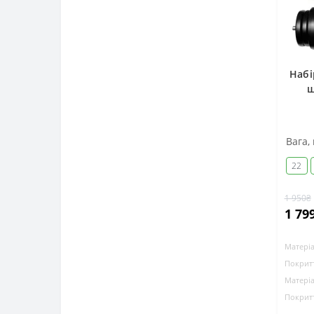
Набі
ш
Вага, 
22
1 950₴
1 79
Матеріа
Покритт
Матеріа
Покритт