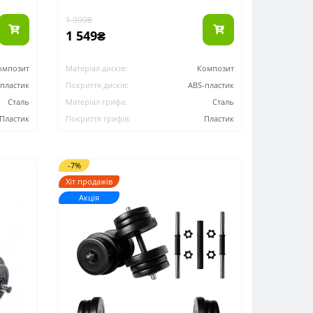
1 999₴
1 549₴
омпозит
Матеріал дисків:
Композит
-пластик
Покриття дисків:
ABS-пластик
Сталь
Матеріал грифа:
Сталь
Пластик
Покриття грифів:
Пластик
-7%
Хіт продажів
Акція