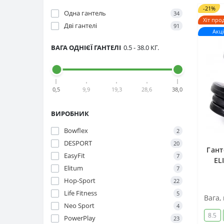
-21%
Одна гантель
34
Хіт про
Дві гантелі
91
Акці
ВАГА ОДНІЄЇ ГАНТЕЛІ
0.5
-
38.0
КГ.
0,5
9,9
19,3
28,6
38,0
ВИРОБНИК
Bowflex
2
DESPORT
20
Гант
EasyFit
7
EL
Elitum
7
Hop-Sport
22
Life Fitness
5
Вага, 
Neo Sport
4
8.5
PowerPlay
23