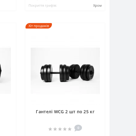
Покриття грифів:
Хром
Хіт продажів
Гантелі WCG 2 шт по 25 кг
0