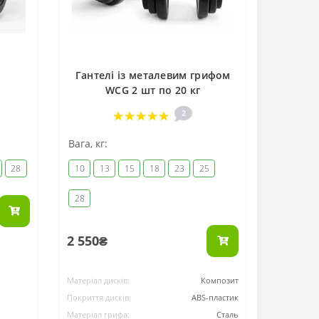
Гантелі із металевим грифом
WCG 2 шт по 20 кг
2
Вага, кг:
28
10
13
15
18
23
25
28
2 550₴
Матеріал дисків:
Композит
Покриття дисків:
ABS-пластик
Матеріал грифа:
Сталь