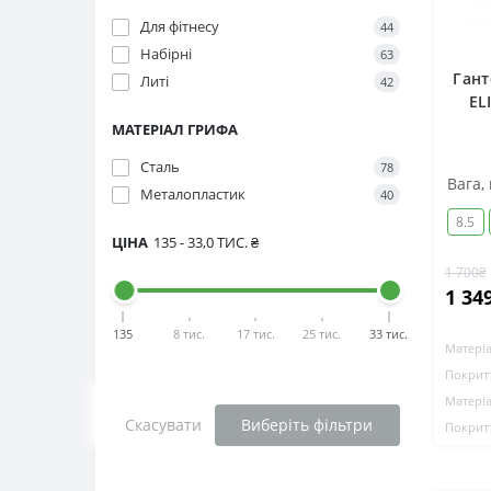
Для фітнесу
44
Набірні
63
Гант
Литі
42
EL
МАТЕРІАЛ ГРИФА
Сталь
78
Вага, 
Металопластик
40
8.5
ЦІНА
135
-
33,0 ТИС.
₴
1 700₴
1 34
135
8 тис.
17 тис.
25 тис.
33 тис.
Матеріа
Покритт
Матеріа
Скасувати
Виберіть фільтри
Покритт