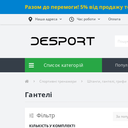
Разом до перемоги! 5% від
продажу
т
Наша адреса
Час роботи
Оплата
Список категорій
Попул
Спортивні тренажери
Штанги, гантелі, грифи
Гантелі
Фільтр
КІЛЬКІСТЬ У КОМПЛЕКТІ