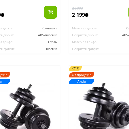
2 500₴
9₴
2 199₴
л дисків:
Композит
Матеріал дисків:
К
я дисків:
ABS-пластик
Покриття дисків:
ABS
л грифа:
Сталь
Матеріал грифа:
я грифів:
Пластик
Покриття грифів:
-21%
дажів
Хіт продажів
я
Акція