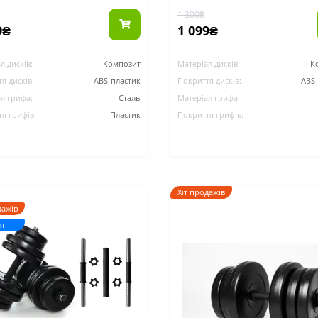
1 300₴
9₴
1 099₴
л дисків:
Композит
Матеріал дисків:
К
я дисків:
ABS-пластик
Покриття дисків:
ABS
л грифа:
Сталь
Матеріал грифа:
я грифів:
Пластик
Покриття грифів:
Хіт продажів
дажів
я