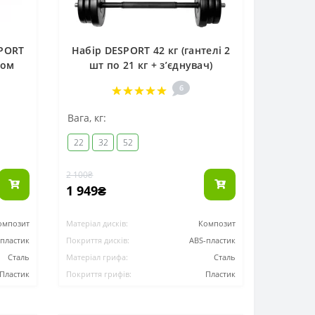
SPORT
Набір DESPORT 42 кг (гантелі 2
фом
шт по 21 кг + зʼєднувач)
6
Вага, кг:
22
32
52
2 100₴
1 949₴
омпозит
Матеріал дисків:
Композит
-пластик
Покриття дисків:
ABS-пластик
Сталь
Матеріал грифа:
Сталь
Пластик
Покриття грифів:
Пластик