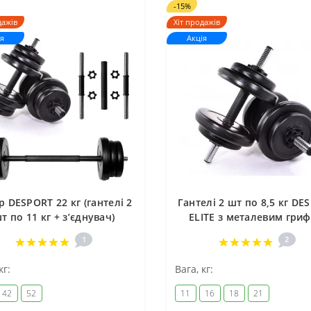
-15%
дажів
Хіт продажів
я
Акція
р DESPORT 22 кг (гантелі 2
Гантелі 2 шт по 8,5 кг DE
т по 11 кг + зʼєднувач)
ELITE з металевим гри
1
2
кг:
Вага, кг:
42
52
11
16
18
21