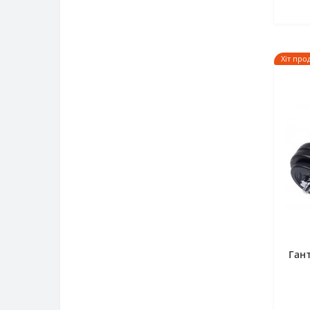
Хіт про
Ган