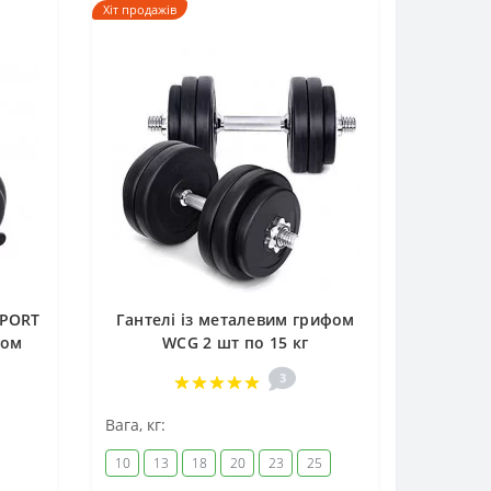
Хіт продажів
SPORT
Гантелі із металевим грифом
фом
WCG 2 шт по 15 кг
3
Вага, кг:
10
13
18
20
23
25