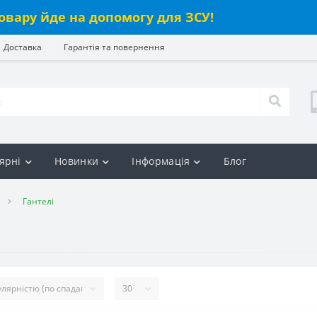
овару йде на допомогу для ЗСУ!
Доставка
Гарантія та повернення
ярні
Новинки
Інформація
Блог
Гантелі