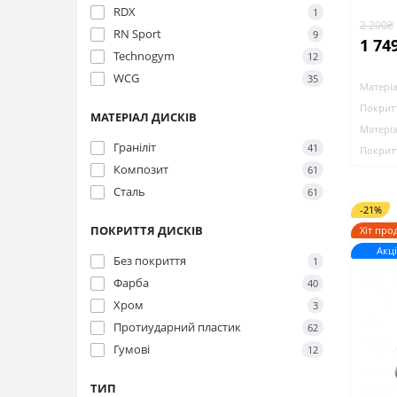
RDX
1
2 200₴
RN Sport
9
1 74
Technogym
12
WCG
35
Матеріа
Покритт
МАТЕРІАЛ ДИСКІВ
Матеріа
Граніліт
41
Покритт
Композит
61
Сталь
61
-21%
ПОКРИТТЯ ДИСКІВ
Хіт про
Акці
Без покриття
1
Фарба
40
Хром
3
Протиударний пластик
62
Гумові
12
ТИП