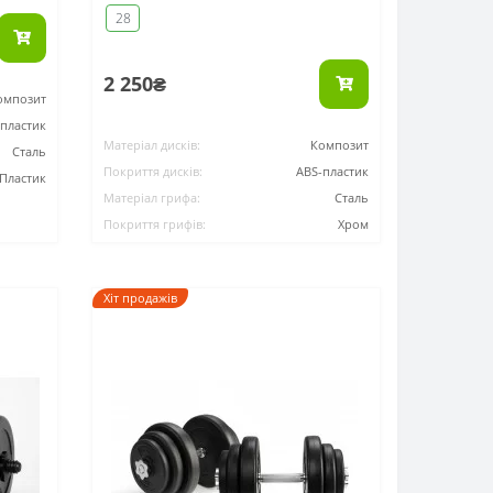
28
2 250₴
омпозит
-пластик
Матеріал дисків:
Композит
Сталь
Покриття дисків:
ABS-пластик
Пластик
Матеріал грифа:
Сталь
Покриття грифів:
Хром
Хіт продажів