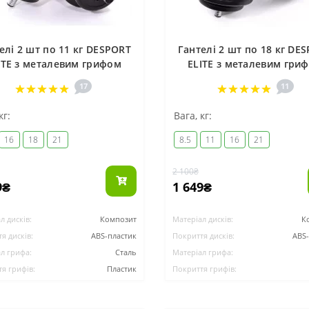
елі 2 шт по 11 кг DESPORT
Гантелі 2 шт по 18 кг DE
ITE з металевим грифом
ELITE з металевим гри
17
11
кг:
Вага, кг:
16
18
21
8.5
11
16
21
2 100₴
9₴
1 649₴
л дисків:
Композит
Матеріал дисків:
К
я дисків:
ABS-пластик
Покриття дисків:
ABS
л грифа:
Сталь
Матеріал грифа:
я грифів:
Пластик
Покриття грифів: