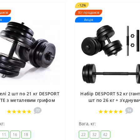
-12%
дажів
Хіт продажів
я
Акція
елі 2 шт по 21 кг DESPORT
Набір DESPORT 52 кг (гант
ITE з металевим грифом
шт по 26 кг + зʼєднува
77
14
кг:
Вага, кг:
11
16
18
22
32
42