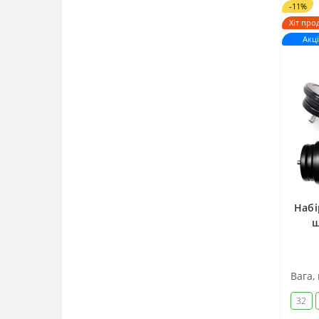
-11%
Хіт про
Акці
Набі
ш
Вага, 
32