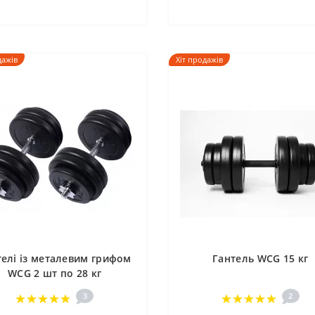
дажів
Хіт продажів
телі із металевим грифом
Гантель WCG 15 кг
WCG 2 шт по 28 кг
3
2