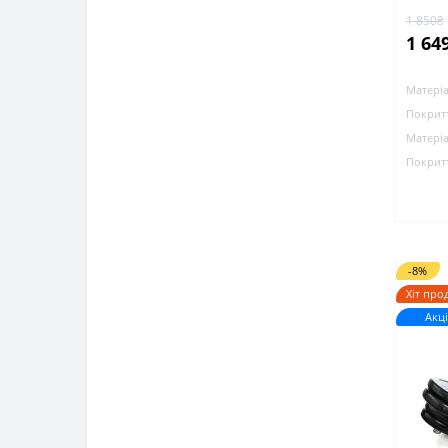
1 850₴
1 64
Матеріа
Покритт
Матеріа
Покритт
-8%
Хіт про
Акці