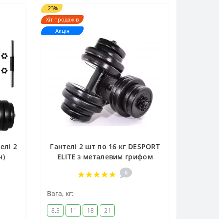
-23%
Хіт продажів
Акція
елі 2
Гантелі 2 шт по 16 кг DESPORT
ч)
ELITE з металевим грифом
6
Вага, кг:
8.5
11
18
21