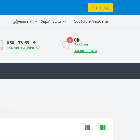
Закрити
Українська
Особистий кабінет
0₴
0
050 173 63 19
Зробити
Замовити дзвінок
замовлення