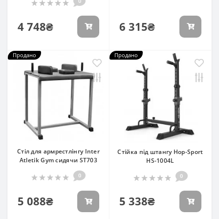
0
4 748₴
6 315₴
Продано
Продано
Стіл для армрестлінгу Inter
Стійка під штангу Hop-Sport
Atletik Gym сидячи ST703
HS-1004L
0
0
5 088₴
5 338₴