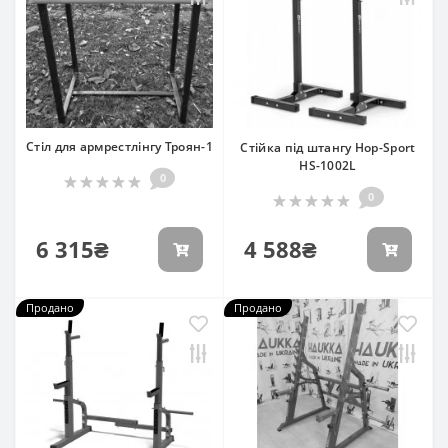
Стіл для армрестлінгу Троян-1
Стійка під штангу Hop-Sport
HS-1002L
0
0
6 315₴
4 588₴
Продано
Продано