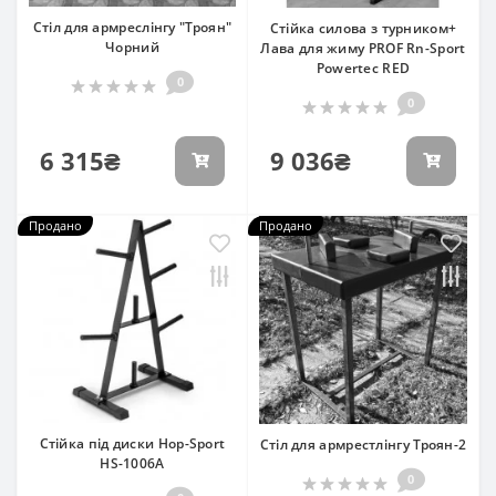
Стіл для армреслінгу "Троян"
Стійка силова з турником+
Чорний
Лава для жиму PROF Rn-Sport
Powertec RED
0
0
6 315₴
9 036₴
Продано
Продано
Стійка під диски Hop-Sport
Стіл для армрестлінгу Троян-2
HS-1006A
0