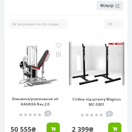
Фільтр
Згинання/розгинання ніг
Стійки під штангу Magnus
HAUKKA Rev.2.0
MC-S001
0
0
50 555₴
2 399₴