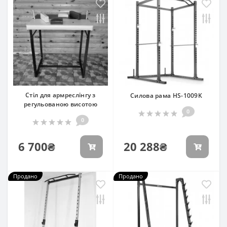
Стіл для армреслінгу з
Силова рама HS-1009K
регульованою висотою
0
0
6 700₴
20 288₴
Продано
Продано