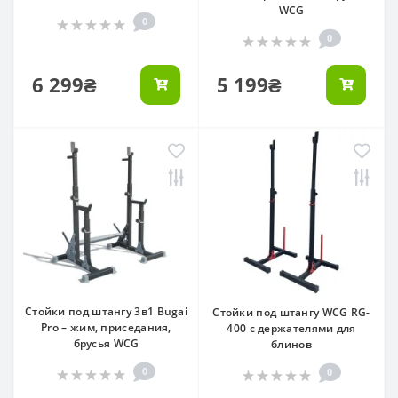
WCG
0
0
6 299₴
5 199₴
Стойки под штангу 3в1 Bugai
Стойки под штангу WCG RG-
Pro – жим, приседания,
400 с держателями для
брусья WCG
блинов
0
0