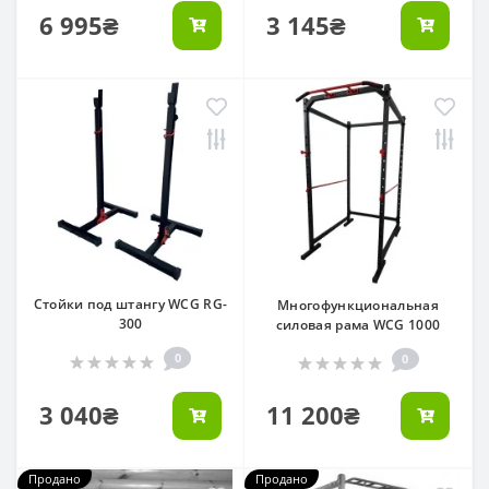
6 995₴
3 145₴
Стойки под штангу WCG RG-
Многофункциональная
300
силовая рама WCG 1000
0
0
3 040₴
11 200₴
Продано
Продано