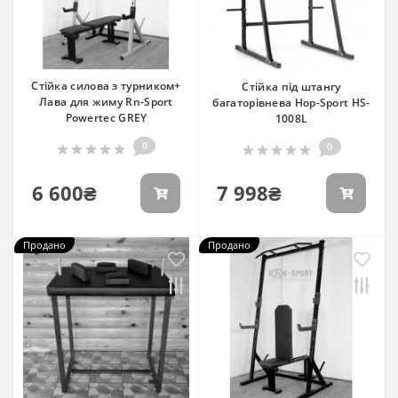
Стійка силова з турником+
Стійка під штангу
Лава для жиму Rn-Sport
багаторівнева Hop-Sport HS-
Powertec GREY
1008L
0
0
6 600₴
7 998₴
Продано
Продано