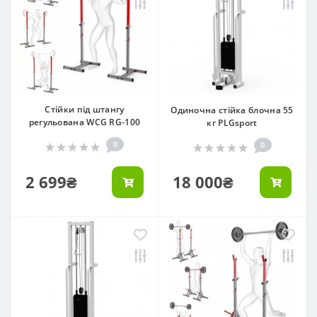
Стійки під штангу
Одиночна стійка блочна 55
регульована WCG RG-100
кг PLGsport
0
0
2 699₴
18 000₴