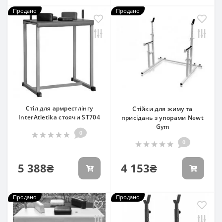
Продано
Продано
Стіл для армрестлінгу
Стійки для жиму та
InterAtletika стоячи ST704
присідань з упорами Newt
Gym
0
0
5 388₴
4 153₴
Продано
Продано