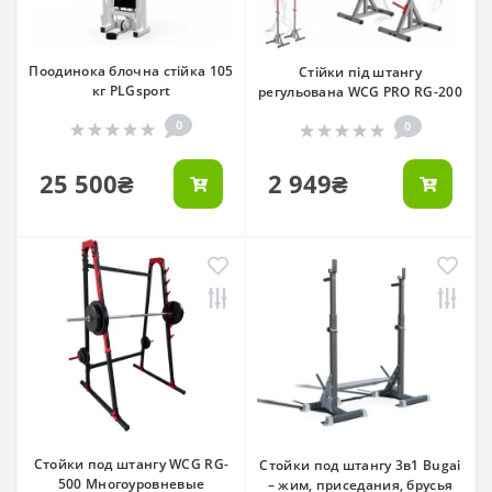
Поодинока блочна стійка 105
Стійки під штангу
кг PLGsport
регульована WCG PRO RG-200
0
0
25 500₴
2 949₴
Стойки под штангу WCG RG-
Стойки под штангу 3в1 Bugai
500 Многоуровневые
– жим, приседания, брусья