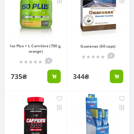
Iso Plus + L-Carnitine (700 g,
Guaranax (60 caps)
orange)
0
0
735₴
344₴