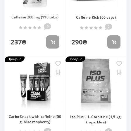
Caffeine 200 mg (110 tabs)
Caffeine Kick (60 caps)
0
0
237₴
290₴
Продано
Продано
Carbo Snack with caffeine (50
Iso Plus + L-Carnitine (1,5 kg,
g, blue raspberry)
tropic blue)
0