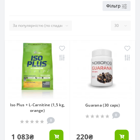
Фільтр
Iso Plus + L-Carnitine (1,5 kg,
Guarana (30 caps)
orange)
0
0
1 083₴
220₴