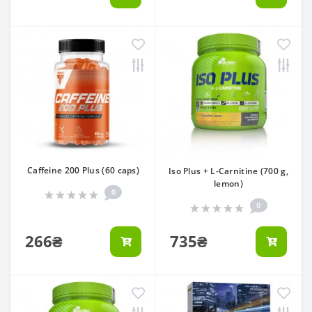
Caffeine 200 Plus (60 caps)
Iso Plus + L-Carnitine (700 g,
lemon)
0
0
266₴
735₴