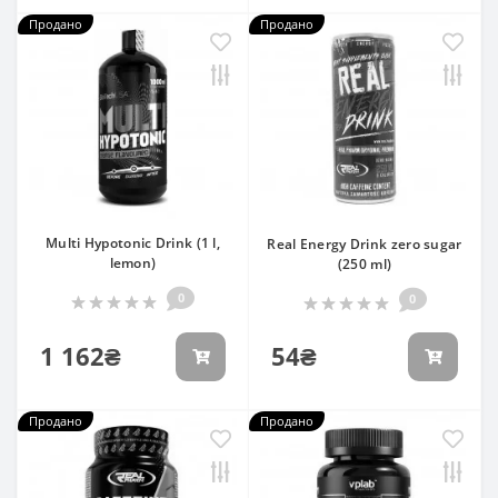
Продано
Продано
Multi Hypotonic Drink (1 l,
Real Energy Drink zero sugar
lemon)
(250 ml)
0
0
1 162₴
54₴
Продано
Продано