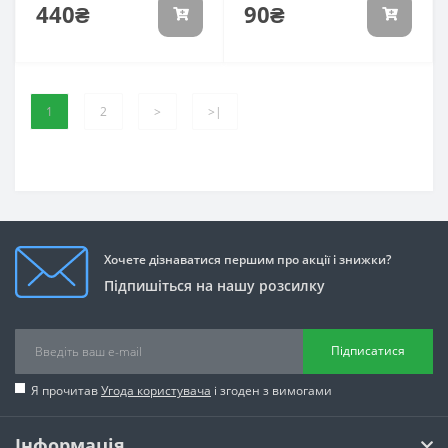
440₴
90₴
1
2
>
>|
Хочете дізнаватися першим про акції і знижки?
Підпишіться на нашу розсилку
Підписатися
Я прочитав
Угода користувача
і згоден з вимогами
Інформація