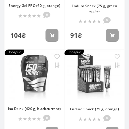
Energy Gel PRO (60 g, orange)
Enduro Snack (75 g, green
apple)
0
0
104₴
91₴
Продано
Продано
Iso Drinx (420 g, blackcurrant)
Enduro Snack (75 g, orange)
0
0