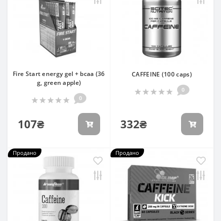
Fire Start energy gel + bcaa (36
CAFFEINE (100 caps)
g, green apple)
0
0
107₴
332₴
Продано
Продано