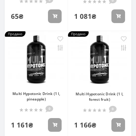
0
65₴
1 081₴
Продано
Продано
Multi Hypotonic Drink (1 l,
Multi Hypotonic Drink (1 l,
pineapple)
forest fruit)
0
0
1 161₴
1 166₴