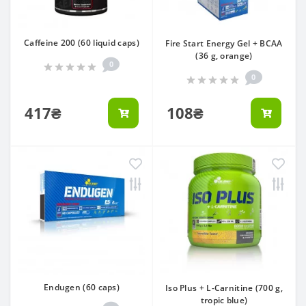
Caffeine 200 (60 liquid caps)
Fire Start Energy Gel + BCAA
(36 g, orange)
0
0
417₴
108₴
Endugen (60 caps)
Iso Plus + L-Carnitine (700 g,
tropic blue)