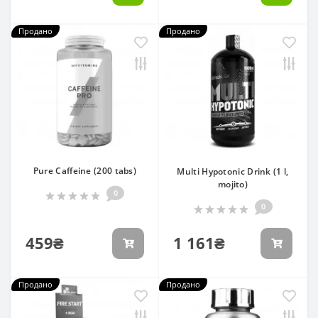
Продано
Продано
Pure Caffeine (200 tabs)
Multi Hypotonic Drink (1 l,
mojito)
0
0
459₴
1 161₴
Продано
Продано