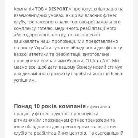
Компанія ТОВ «
DESPORT
» пропонує співпрацю на
взаємовигідних умовах. Якщо ви власник фітнес
клубу, тренажерного залу, торгово-розважального
комплексу, готелю, медичного, реабілітаційного
або оздоровчого центру, то вас напевно
зацікавлять наші пропозиції. Ми представляємо
на ринку України сучасне обладнання для фітнесу,
важкої атлетики та реабілітації, виготовлене
провідними компаніями Європи, США та Азії. Ми
маємо все, щоб дати вашому бізнесу новий стимул
для динамічного розвитку і зробити його ще більш
успішним.
Понад 10 років компанія
ефективно
працює у фітнес-індустрії, пропонуючи
вітчизняним споживачам фітнес тренажери та
інше обладнання для тренажерних залів, фітнес
клубів та реабілітаційних центрів. На сьогоднішній