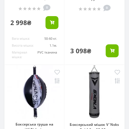
0
0
2 998₴
Вага мішка:
50-60 кг.
Висота мішка:
1.1м.
3 098₴
Материал
PVC тканина
мішка:
Боксерська груша на
Боксерський мішок V`Noks