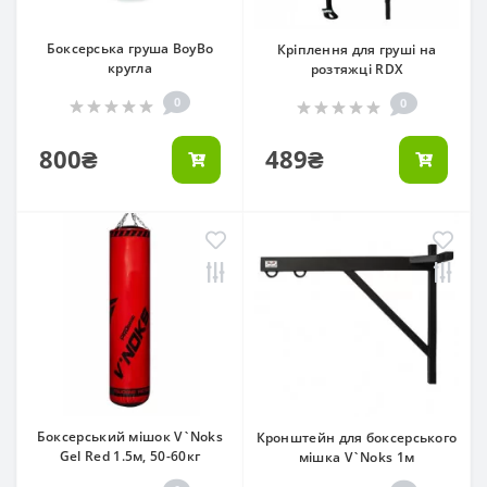
Боксерська груша BoyBo
Кріплення для груші на
кругла
розтяжці RDX
0
0
800₴
489₴
Боксерський мішок V`Noks
Кронштейн для боксерського
Gel Red 1.5м, 50-60кг
мішка V`Noks 1м