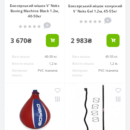
Боксерський мішок V`Noks
Боксерський мішок конусний
Boxing Machine Black 1.2м,
V`Noks Gel 1.2м, 45-55кг
40-50кг
0
0
3 670₴
2 983₴
Вага мішка:
40-50 кг.
Вага мішка:
45-55 кг.
Висота мішка:
1,2 м.
Висота мішка:
1,2 м.
Материал
PVC тканина
Материал
PVC тканина
мішка:
мішка: