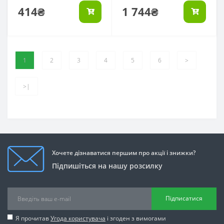
414₴
1 744₴
1
2
3
4
5
6
>
>|
Хочете дізнаватися першим про акції і знижки?
Підпишіться на нашу розсилку
Підписатися
Я прочитав
Угода користувача
і згоден з вимогами