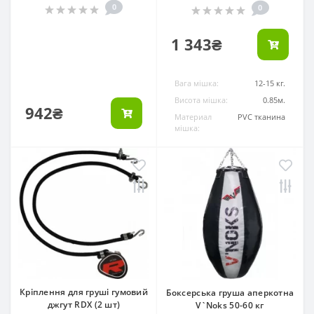
0
0
1 343₴
Вага мішка:
12-15 кг.
Висота мішка:
0.85м.
942₴
Материал
PVC тканина
мішка:
Кріплення для груші гумовий
Боксерська груша аперкотна
джгут RDX (2 шт)
V`Noks 50-60 кг