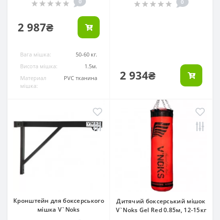
0
0
2 987₴
Вага мішка:
50-60 кг.
Висота мішка:
1.5м.
2 934₴
Материал
PVC тканина
мішка:
Кронштейн для боксерського
Дитячий боксерський мішок
мішка V`Noks
V`Noks Gel Red 0.85м, 12-15кг