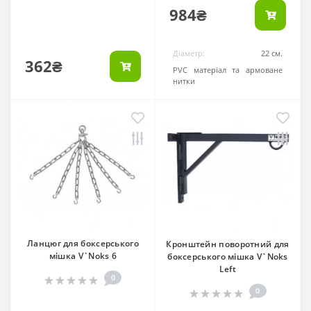
984₴
Діаметр:
22 см.
362₴
Матеріал:
PVC матеріал та армоване
нитки
Ланцюг для боксерського
Кронштейн поворотний для
мішка V`Noks 6
боксерського мішка V`Noks
Left
0
0