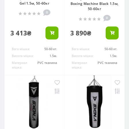
Gel 1.5м, 50-60кг
Boxing Machine Black 1.5м,
50-60кг
0
0
3 413₴
3 890₴
Вага мішка:
50-60 кг.
Вага мішка:
50-60 кг.
Висота мішка:
1.5м.
Висота мішка:
1.5м.
Материал
PVC тканина
Материал
PVC тканина
мішка:
мішка: