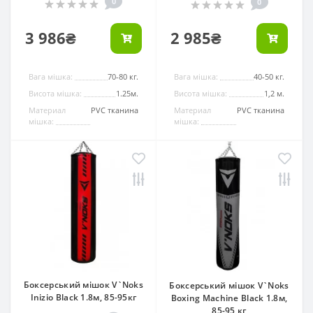
0
0
3 986₴
2 985₴
Вага мішка:
70-80 кг.
Вага мішка:
40-50 кг.
Висота мішка:
1.25м.
Висота мішка:
1,2 м.
Материал
PVC тканина
Материал
PVC тканина
мішка:
мішка:
Боксерський мішок V`Noks
Боксерський мішок V`Noks
Inizio Black 1.8м, 85-95кг
Boxing Machine Black 1.8м,
85-95 кг