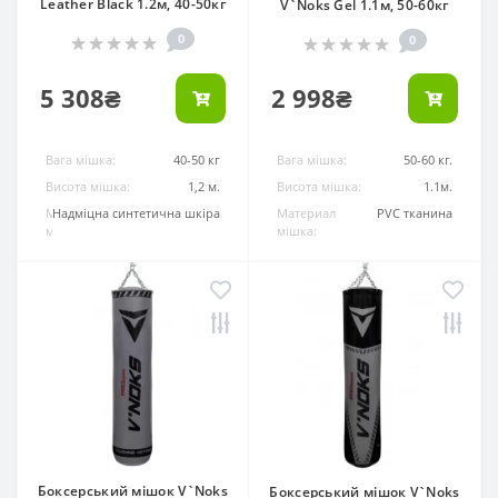
Leather Black 1.2м, 40-50кг
V`Noks Gel 1.1м, 50-60кг
0
0
5 308₴
2 998₴
Вага мішка:
40-50 кг
Вага мішка:
50-60 кг.
Висота мішка:
1,2 м.
Висота мішка:
1.1м.
Материал
Надміцна синтетична шкіра
Материал
PVC тканина
мішка:
мішка:
Боксерський мішок V`Noks
Боксерський мішок V`Noks