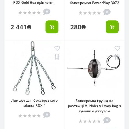
RDX Gold без кріплення
боксерської PowerPlay 3072
0
0
2 441₴
280₴
Ланцюг для боксерського
Боксерська груша на
мішка RDX 4
розтяжці V`Noks All way bag з
гумовим джгутом
0
0