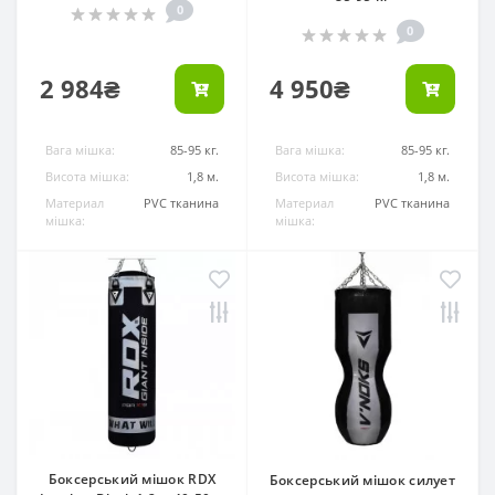
0
0
2 984₴
4 950₴
Вага мішка:
85-95 кг.
Вага мішка:
85-95 кг.
Висота мішка:
1,8 м.
Висота мішка:
1,8 м.
Материал
PVC тканина
Материал
PVC тканина
мішка:
мішка:
Боксерський мішок RDX
Боксерський мішок силует