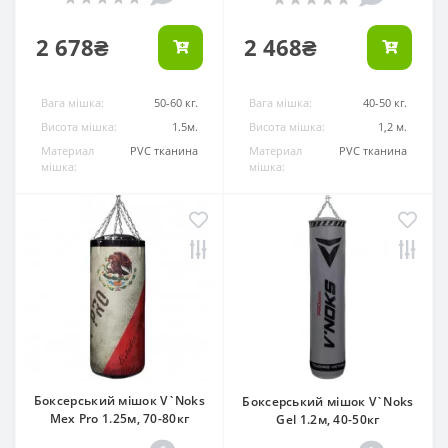
2 678₴
2 468₴
Вага мішка:
50-60 кг.
Вага мішка:
40-50 кг.
Висота мішка:
1.5м.
Висота мішка:
1,2 м.
Материал
PVC тканина
Материал
PVC тканина
мішка:
мішка:
Боксерський мішок V`Noks
Боксерський мішок V`Noks
Mex Pro 1.25м, 70-80кг
Gel 1.2м, 40-50кг