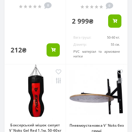
0
0
2 999₴
Вага груші:
50-60 кг.
Діаметр:
55 см.
212₴
Матеріал:
PVC матеріал та армоване
нитки
Боксерський мішок силует
Пневмоустановка V`Noks без
V`Noks Gel Red 1.1м, 50-60кг
груші