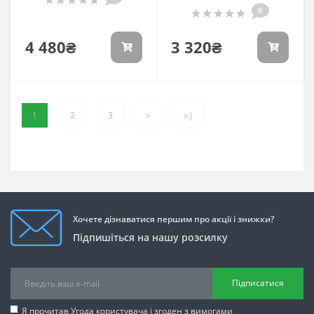
0
4 480₴
3 320₴
1
2
3
>
>|
Хочете дізнаватися першим про акції і знижки?
Підпишіться на нашу розсилку
Підписатися
Я прочитав
Угода користувача
і згоден з вимогами