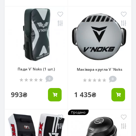
Пади V`Noks (1 шт.)
Маківара кругла V`Noks
0
0
993₴
1 435₴
Продано