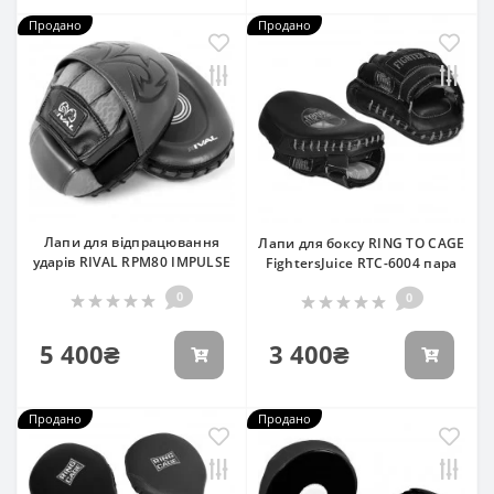
Продано
Продано
Лапи для відпрацювання
Лапи для боксу RING TO CAGE
ударів RIVAL RPM80 IMPULSE
FightersJuice RTC-6004 пара
0
0
5 400₴
3 400₴
Продано
Продано