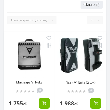
Фільтр
Маківара V`Noks
Пади V`Noks (2 шт.)
0
0
1 755₴
1 988₴