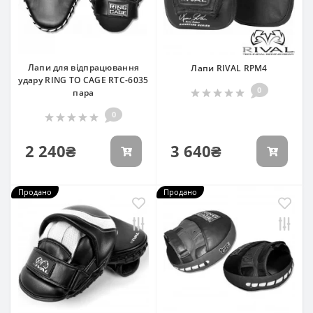
Лапи для відпрацювання
Лапи RIVAL RPM4
удару RING TO CAGE RTC-6035
0
пара
0
2 240₴
3 640₴
Продано
Продано