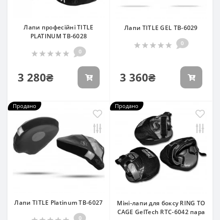
Лапи професійні TITLE
Лапи TITLE GEL TB-6029
PLATINUM TB-6028
0
0
3 280₴
3 360₴
Продано
Продано
Лапи TITLE Platinum TB-6027
Міні-лапи для боксу RING TO
CAGE GelTech RTC-6042 пара
0