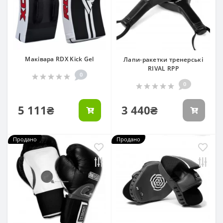
Маківара RDX Kick Gel
Лапи-ракетки тренерські
RIVAL RPP
0
0
5 111₴
3 440₴
Продано
Продано