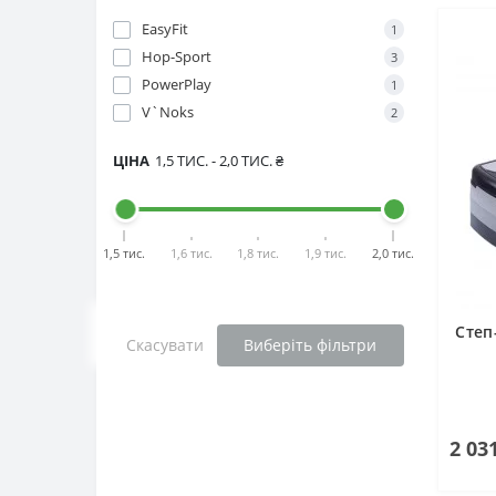
EasyFit
1
Hop-Sport
3
PowerPlay
1
V`Noks
2
ЦІНА
1,5 ТИС.
-
2,0 ТИС.
₴
1,5 тис.
1,6 тис.
1,8 тис.
1,9 тис.
2,0 тис.
Степ
Скасувати
Виберіть фільтри
2 03