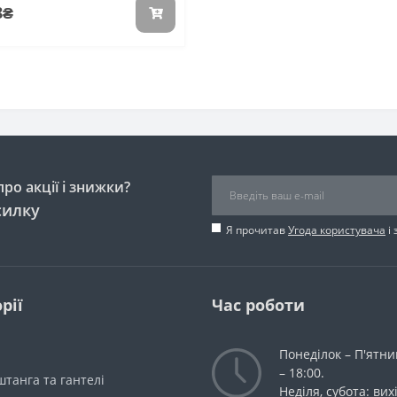
8₴
ро акції і знижки?
силку
Я прочитав
Угода користувача
і 
рії
Час роботи
Понеділок – П'ятни
– 18:00.
танга та гантелі
Неділя, субота: вих