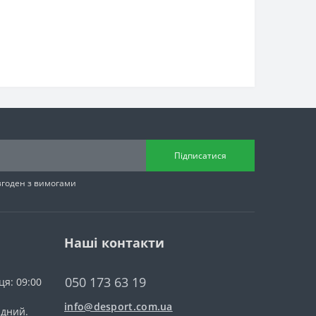
Підписатися
згоден з вимогами
Наші контакти
050 173 63 19
ця: 09:00
info@desport.com.ua
ідний.