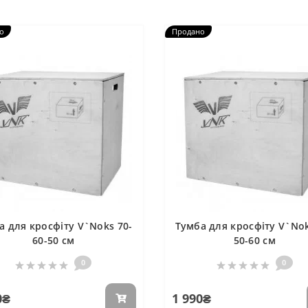
о
Продано
а для кросфіту V`Noks 70-
Тумба для кросфіту V`Nok
60-50 см
50-60 см
0
0
0₴
1 990₴