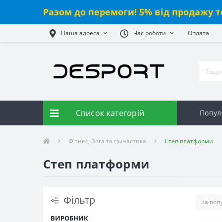
Разом до перемоги! 5% від
продажу
т
Наша адреса
Час роботи
Оплата
Список категорій
Попул
Фітнес, йога та гімнастика
Степ платформи
Степ платформи
Фільтр
ВИРОБНИК