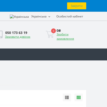
Закрити
Українська
Особистий кабінет
0₴
0
050 173 63 19
Зробити
Замовити дзвінок
замовлення