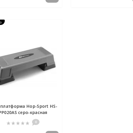
о
 платформа Hop-Sport HS-
PP020AS серо-красная
0