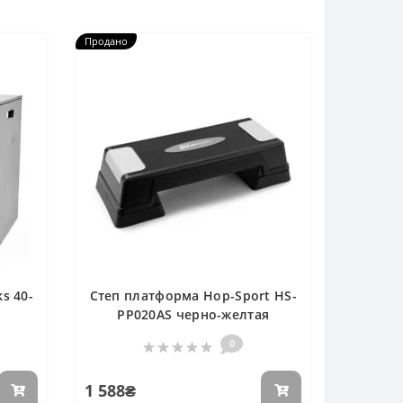
Продано
s 40-
Степ платформа Hop-Sport HS-
PP020AS черно-желтая
0
1 588₴