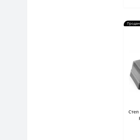
Продан
Степ