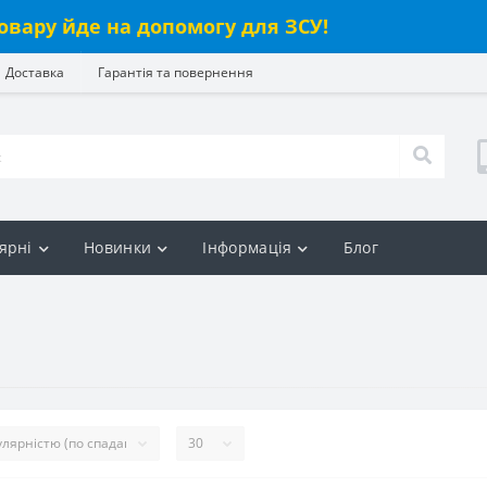
овару йде на допомогу для ЗСУ!
Доставка
Гарантія та повернення
ярні
Новинки
Інформація
Блог