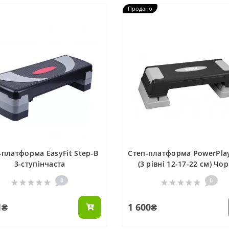
Продано
-платформа EasyFit Step-B
Cтеп-платформа PowerPla
3-ступінчаста
(3 рівні 12-17-22 см) Чо
блакитна
0
0
1₴
1 600₴