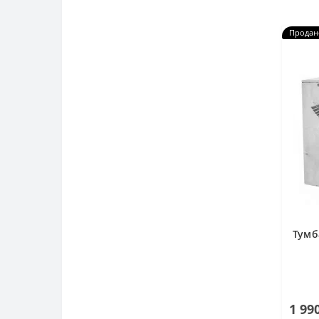
Продан
Тумб
1 99