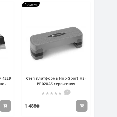
Продано
y 4329
Степ платформа Hop-Sport HS-
рно-
PP020AS серо-синяя
0
1 488₴