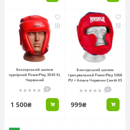
Боксерський шолом
Боксерський шолом
турнірний PowerPlay 3045 XL
тренувальний PowerPlay 3068
Червоний
PU + Amara Червоно-Синій XS
0
0
1 500₴
999₴