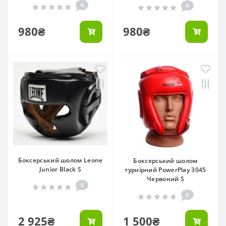
0
0
980₴
980₴
Боксерський шолом Leone
Боксерський шолом
Junior Black S
турнірний PowerPlay 3045
Червоний S
0
0
2 925₴
1 500₴