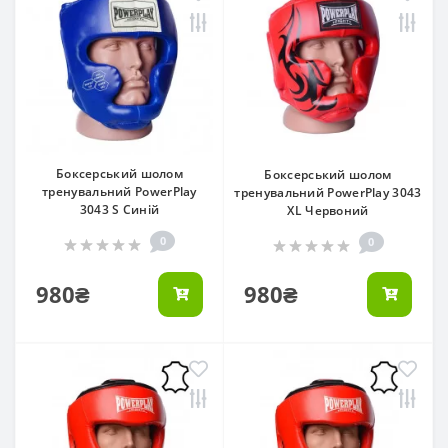
Боксерський шолом
Боксерський шолом
тренувальний PowerPlay
тренувальний PowerPlay 3043
3043 S Синій
XL Червоний
0
0
980₴
980₴