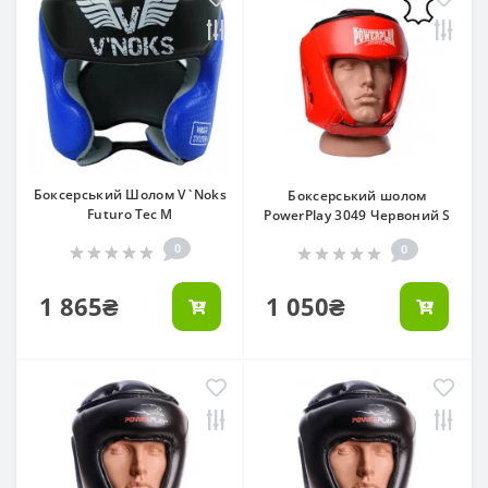
Боксерський Шолом V`Noks
Боксерський шолом
Futuro Tec M
PowerPlay 3049 Червоний S
0
0
1 865₴
1 050₴