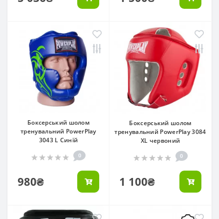
Боксерський шолом
Боксерський шолом
тренувальний PowerPlay
тренувальний PowerPlay 3084
3043 L Синій
XL червоний
0
0
980₴
1 100₴