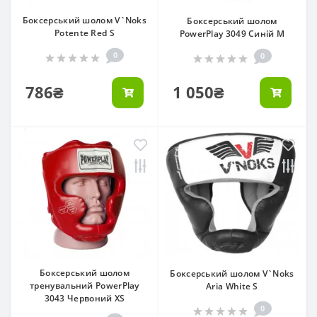
Боксерський шолом V`Noks
Боксерський шолом
Potente Red S
PowerPlay 3049 Синій M
0
0
786₴
1 050₴
Боксерський шолом
Боксерський шолом V`Noks
тренувальний PowerPlay
Aria White S
3043 Червоний XS
0