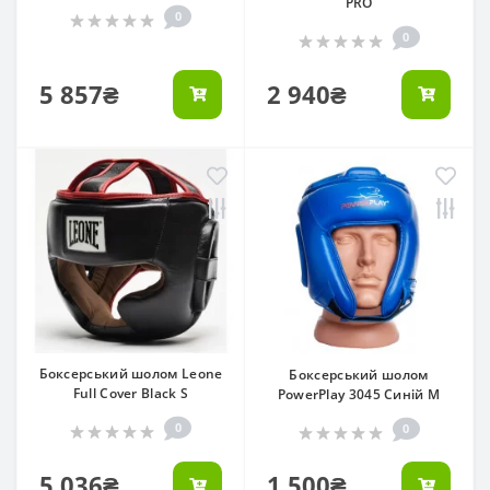
PRO
0
0
5 857₴
2 940₴
Боксерський шолом Leone
Боксерський шолом
Full Cover Black S
PowerPlay 3045 Синій M
0
0
5 036₴
1 500₴