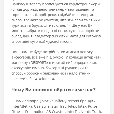
Вашому інтересу пропонуються кардіотренажери
(бігові доріжки, велотренажери вертикальні та
горизонтальні, орбітреки, спідбайки, степери),
силові тренажери (гантелі, штанги, лави та стійки,
турники та бруси, фітнес станції). Ще у нас Ви
можете вибрати шведські стіни, куточки, підвісне
обладнання (гладіаторські сітки, мати для куточків,
спортивні куточки) чудової якості.
Нині Вам не буде потрібно носитися в пошуку
аксесуарів, все вже під рукою! У колекції інтернет-
магазину «DESPORT» широкий вибір додаткових
аксесуарів: кімоно, боксерські рукавички та
способи оборони (наколінники і налокітники,
шоломи) і багато іншого.
Чому Ви повинні обрати саме нас?
З нами співпрацюють знайому світові бренди -
InterAtletika, Usa Style, Star Trac, Fitex, Intex, Pulse
Fitness, Freemotion, AB Coaster, InterFit, NordicTrack,