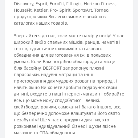
Discovery, Esprit, EuroFit, FitLogic, Horizon Fitness,
HouseFit, Kettler, Pro- Spirit, SportsArt, Torneo‏,
продукцію яких Ви легко зможете знайти в
каталогах наших товарів.
Звертайтеся до нас, коли маєте намір у похід! У нас
широкий вибір спальних мішків, ранців, наметів і
тентів, туристичних килимків та газового
обладнання для виготовлення їжі в польових
умовах. Коли Вам потрібно облагородити місце
біля басейну, DESPORT запропонує пляжні
парасольки, надувні матраци та інші
пристосування для чудових розваг на природі. І
навіть якщо Ви хочете зробити подарунок своїй
дитині, входите в наш інтернет-магазин і обирайте
все, що може йому сподобатися - великі,
скейтборди, ролики, самокати і багато іншого, все,
що безперечно допоможе влаштувати його свято
незабутнім! Ще у нас є продукти для тих, хто
розкриває індивідуальний бізнес і шукає якісне
масажне та СПА-обладнання.