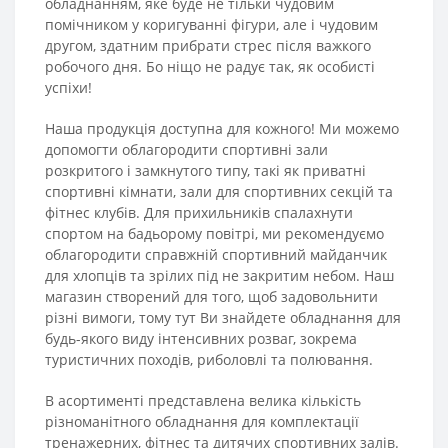
обладнанням, яке буде не тільки чудовим
помічником у коригуванні фігури, але і чудовим
другом, здатним прибрати стрес після важкого
робочого дня. Бо ніщо не радує так, як особисті
успіхи!
Наша продукція доступна для кожного! Ми можемо
допомогти облагородити спортивні зали
розкритого і замкнутого типу, такі як приватні
спортивні кімнати, зали для спортивних секцій та
фітнес клубів. Для прихильників спалахнути
спортом на бадьорому повітрі, ми рекомендуємо
облагородити справжній спортивний майданчик
для хлопців та зрілих під не закритим небом. Наш
магазин створений для того, щоб задовольнити
різні вимоги, тому тут Ви знайдете обладнання для
будь-якого виду інтенсивних розваг, зокрема
туристичних походів, риболовлі та полювання.
В асортименті представлена велика кількість
різноманітного обладнання для комплектації
тренажерних, фітнес та дитячих спортивних залів.