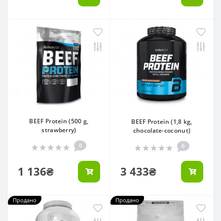
BEEF Protein (500 g,
BEEF Protein (1,8 kg,
strawberry)
chocolate-coconut)
0
0
1 136₴
3 433₴
Продано
Продано