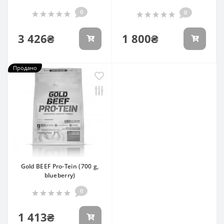
0
0
3 426₴
1 800₴
Продано
Gold BEEF Pro-Tein (700 g,
blueberry)
0
1 413₴