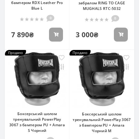
бампером RDX Leather Pro
забралом RING TO CAGE
Blue L
MUGHALS RTC-5032
0
0
7 890₴
3 000₴
Продано
Продано
Боксерський шолом
Боксерський шолом
тренувальний PowerPlay
тренувальний PowerPlay 3067
3067 з бампером PU + Amara
з бампером PU + Amara
S Чорний
Чорний M