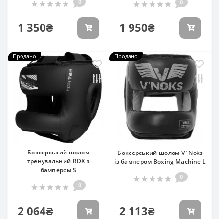
0
0
1 350₴
1 950₴
Продано
Продано
Боксерський шолом
Боксерський шолом V`Noks
тренувальний RDX з
із бампером Boxing Machine L
бампером S
0
0
2 064₴
2 113₴