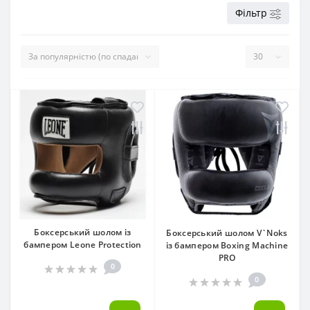
Фільтр
Боксерський шолом із
Боксерський шолом V`Noks
бампером Leone Protection
із бампером Boxing Machine
PRO
0
0