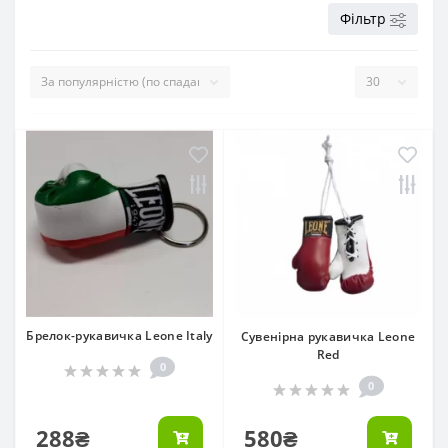
Фільтр
Брелок-рукавичка Leone Italy
Сувенірна рукавичка Leone
Red
0
0
288₴
580₴