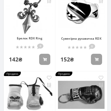
Брелок RDX Ring
Сувенірна рукавичка RDX
0
0
142₴
152₴
Продано
Продано