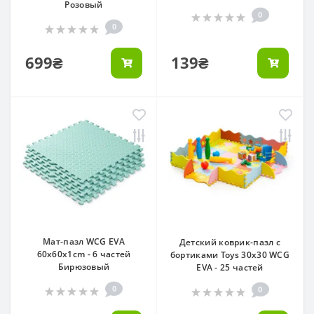
Розовый
0
0
699₴
139₴
Мат-пазл WCG EVA
Детский коврик-пазл с
60х60х1cm - 6 частей
бортиками Toys 30x30 WCG
Бирюзовый
EVA - 25 частей
0
0