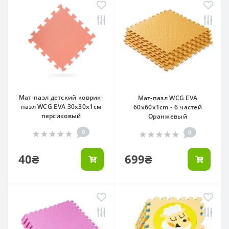
Мат-пазл детский коврик-
Мат-пазл WCG EVA
пазл WCG EVA 30х30х1см
60х60х1cm - 6 частей
персиковый
Оранжевый
0
0
40₴
699₴