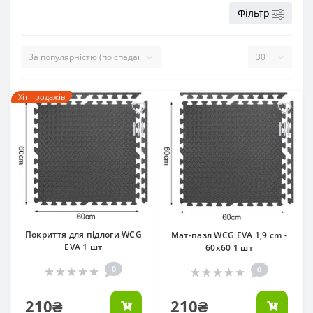
Фільтр
Хіт продажів
Покриття для підлоги WCG
Мат-пазл WCG EVA 1,9 cm -
EVA 1 шт
60х60 1 шт
0
0
210₴
210₴