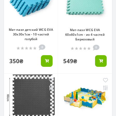
Мат-пазл детский WCG EVA
Мат-пазл WCG EVA
30х30х1см - 10 частей
60х60х1cm - из 4 частей
голубой
Бирюзовый
0
0
350₴
549₴