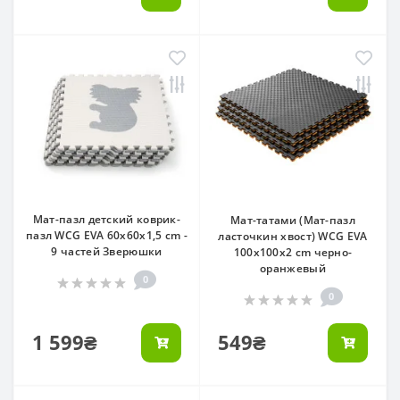
Мат-пазл детский коврик-
Мат-татами (Мат-пазл
пазл WCG EVA 60х60х1,5 cm -
ласточкин хвост) WCG EVA
9 частей Зверюшки
100х100х2 cm черно-
оранжевый
0
0
1 599₴
549₴