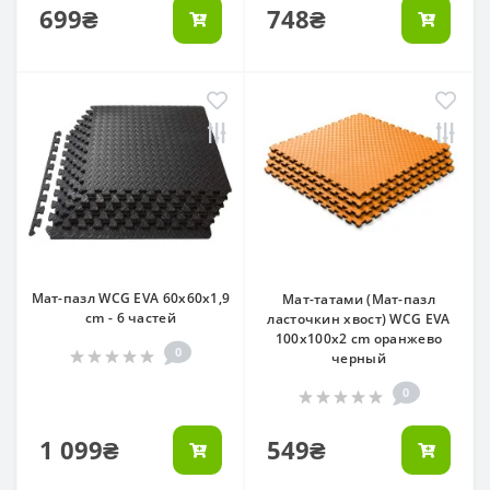
699₴
748₴
Мат-пазл WCG EVA 60х60х1,9
Мат-татами (Мат-пазл
cm - 6 частей
ласточкин хвост) WCG EVA
100х100х2 cm оранжево
0
черный
0
1 099₴
549₴