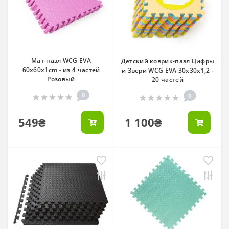
Мат-пазл WCG EVA
Детский коврик-пазл Цифры
60х60х1cm - из 4 частей
и Звери WCG EVA 30х30х1,2 -
Розовый
20 частей
0
0
549₴
1 100₴