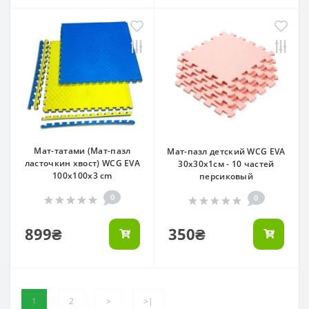
Мат-татами (Мат-пазл
Мат-пазл детский WCG EVA
ласточкин хвост) WCG EVA
30х30х1см - 10 частей
100х100х3 cm
персиковый
0
0
899₴
350₴
1
2
>
>|