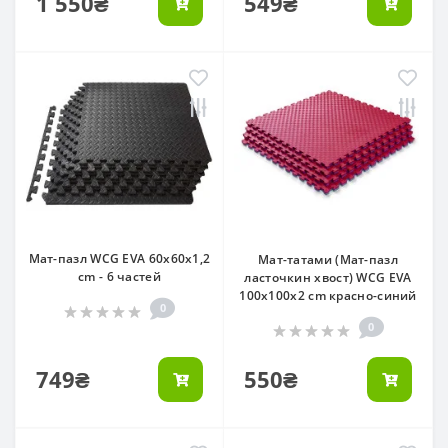
1 550₴
549₴
Мат-пазл WCG EVA 60х60х1,2
Мат-татами (Мат-пазл
cm - 6 частей
ласточкин хвост) WCG EVA
100х100х2 cm красно-синий
0
0
749₴
550₴