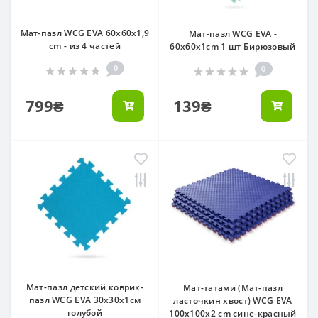
Мат-пазл WCG EVA 60х60х1,9
Мат-пазл WCG EVA -
cm - из 4 частей
60х60х1cm 1 шт Бирюзовый
0
0
799₴
139₴
Мат-пазл детский коврик-
Мат-татами (Мат-пазл
пазл WCG EVA 30х30х1см
ласточкин хвост) WCG EVA
голубой
100х100х2 cm сине-красный