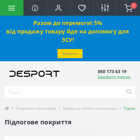
0
Разом до перемоги! 5%
від
продажу
товару йде на допомогу для
ЗСУ!
Закрити
050 173 63 19
Замовити дзвінок
Спортивні тренажери
Шведські стінки та аксесуари
Підлогов
Підлогове покриття