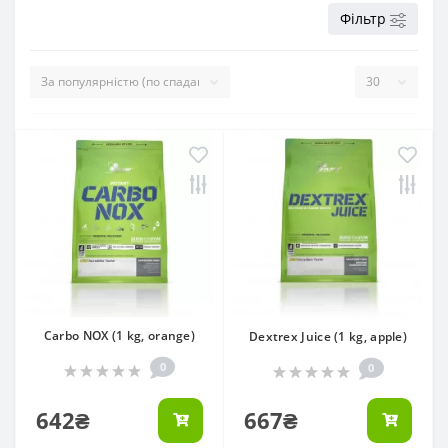
Фільтр
Carbo NOX (1 kg, orange)
Dextrex Juice (1 kg, apple)
0
0
642₴
667₴