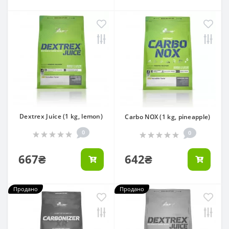
Dextrex Juice (1 kg, lemon)
Carbo NOX (1 kg, pineapple)
0
0
667₴
642₴
Продано
Продано