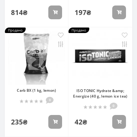
814₴
197₴
Продано
Продано
Carb BX (1 kg, lemon)
ISO TONIC Hydrate &amp;
Energize (40 g, lemon ice tea)
0
0
235₴
42₴