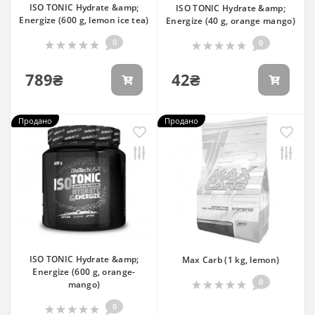
ISO TONIC Hydrate &amp;
ISO TONIC Hydrate &amp;
Energize (600 g, lemon ice tea)
Energize (40 g, orange mango)
0
0
789₴
42₴
Продано
Продано
ISO TONIC Hydrate &amp;
Max Carb (1 kg, lemon)
Energize (600 g, orange-
0
mango)
0