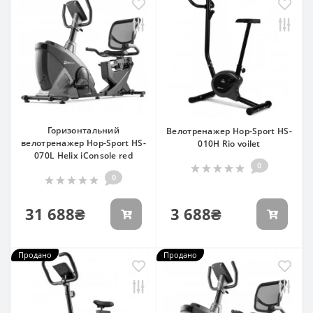
Горизонтальний
Велотренажер Hop-Sport HS-
велотренажер Hop-Sport HS-
010H Rio voilet
070L Helix iConsole red
0
0
31 688₴
3 688₴
Продано
Продано