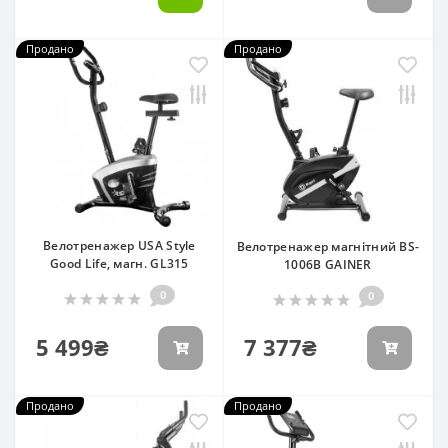
Продано
Продано
Велотренажер USA Style
Велотренажер магнітний BS-
Good Life, магн. GL315
1006B GAINER
0
0
5 499₴
7 377₴
Продано
Продано