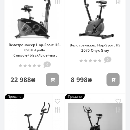
Велотренажер Hop-Sport HS-
Велотренажер Hop-Sport HS
090H Apollo
2070 Onyx Gray
iConsole+black/blue+mat
0
0
22 988₴
8 998₴
Продано
Продано