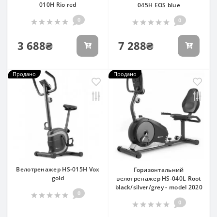
010H Rio red
045H EOS blue
0
0
3 688₴
7 288₴
Продано
Продано
Велотренажер HS-015H Vox
Горизонтальний
gold
велотренажер HS-040L Root
black/silver/grey - model 2020
0
0