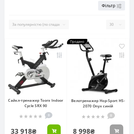
Фільтр
Продано
Сайкл-тренажер Toorx Indoor
Велотренажер Hop-Sport HS-
Cycle SRX 90
2070 Onyx синій
0
0
33 918₴
8 998₴