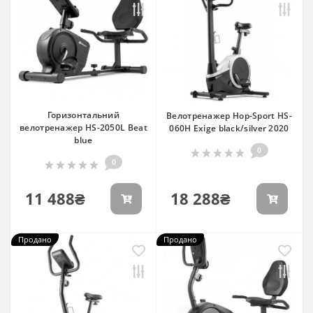
Горизонтальний
Велотренажер Hop-Sport HS-
велотренажер HS-2050L Beat
060H Exige black/silver 2020
blue
0
0
11 488₴
18 288₴
Продано
Продано