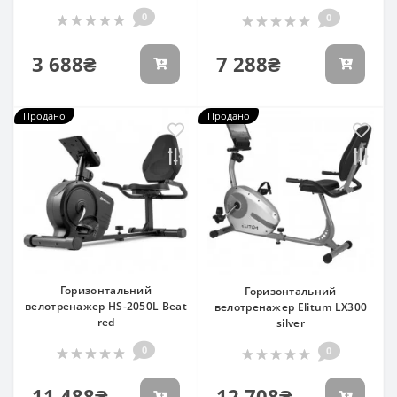
0
0
3 688₴
7 288₴
Продано
Продано
Горизонтальний
Горизонтальний
велотренажер HS-2050L Beat
велотренажер Elitum LX300
red
silver
0
0
11 488₴
12 708₴