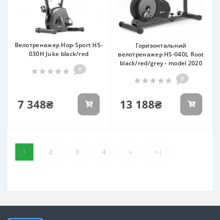
Велотренажер Hop-Sport HS-
Горизонтальний
030H Juke black/red
велотренажер HS-040L Root
black/red/grey - model 2020
0
0
7 348₴
13 188₴
1
2
3
4
>
>|