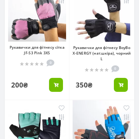
Рукавички для фітнесу сітка
Рукавички для фітнесу BoyBo
JF-S3 Pink 3XS
X-ENERGY (нат.шкіра), чорний
L
0
0
200₴
350₴