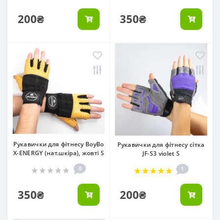
200₴
350₴
Рукавички для фітнесу BoyBo
Рукавички для фітнесу сітка
X-ENERGY (нат.шкіра), жовті S
JF-S3 violet S
0
1
350₴
200₴