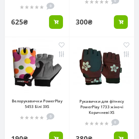
0
0
625₴
300₴
Велорукавички PowerPlay
Рукавички для фітнесу
5453 Білі 3XS
PowerPlay 1733 жіночі
Коричневі XS
0
0
190₴
380₴