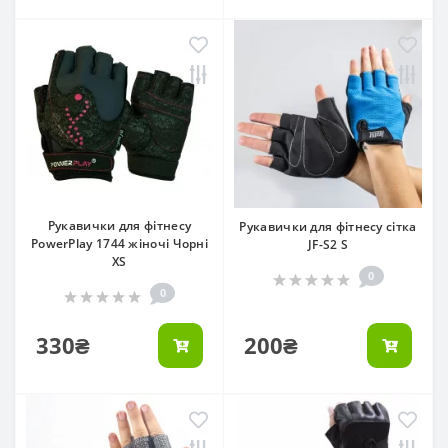
Рукавички для фітнесу
Рукавички для фітнесу сітка
PowerPlay 1744 жіночі Чорні
JF-S2 S
XS
0
0
330₴
200₴