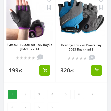
Рукавички для фітнесу BoyBo
Велорукавички PowerPlay
JF-N1 сині M
5023 Блакитні S
0
0
199₴
320₴
1
2
3
4
5
6
7
8
9
>
>|