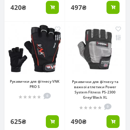
420₴
497₴
Рукавички для фітнесу VNK
Рукавички для фітнесу та
PRO S
важкої атлетики Power
System Fitness PS-2300
0
Grey/Black XL
0
625₴
490₴