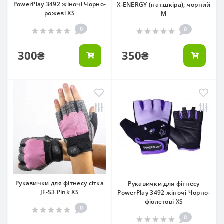
PowerPlay 3492 жіночі Чорно-
X-ENERGY (нат.шкіра), чорний
рожеві XS
M
0
0
300₴
350₴
Рукавички для фітнесу сітка
Рукавички для фітнесу
JF-S3 Pink XS
PowerPlay 3492 жіночі Чорно-
фіолетові XS
0
0