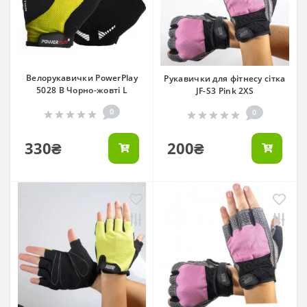
Велорукавички PowerPlay
Рукавички для фітнесу сітка
5028 B Чорно-жовті L
JF-S3 Pink 2XS
0
0
330₴
200₴