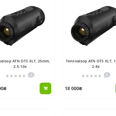
овізор ATN OTS XLT, 25mm,
Тепловізор ATN OTS XLT, 
2.5-10x
2-8x
0
0
00₴
18 000₴