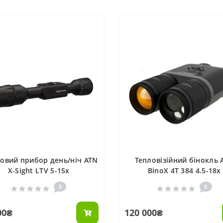
овий прибор день/ніч ATN
Тепловізійний бінокль 
X-Sight LTV 5-15x
BinoX 4T 384 4.5-18x
0
0
00₴
120 000₴