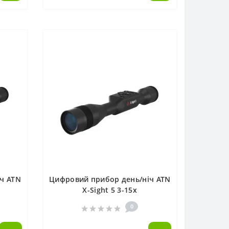
ч ATN
Цифровий прибор день/ніч ATN
X-Sight 5 3-15х
0