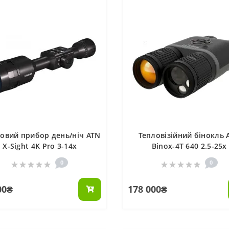
овий прибор день/ніч ATN
Тепловізійний бінокль 
X-Sight 4K Pro 3-14x
Binox-4T 640 2.5-25x
0
0
00₴
178 000₴