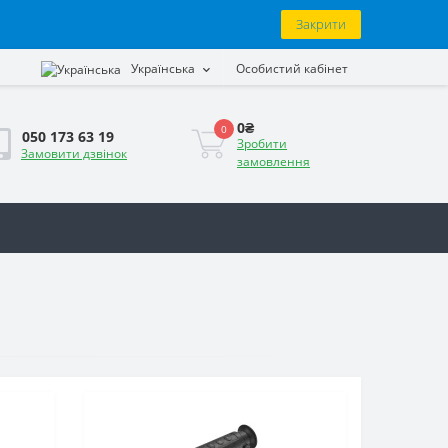
Закрити
Українська
Особистий кабінет
0₴
0
050 173 63 19
Зробити
Замовити дзвінок
замовлення