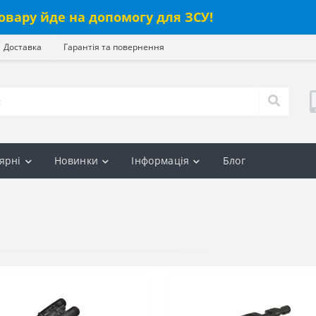
овару йде на допомогу для ЗСУ!
Доставка
Гарантія та повернення
ярні
Новинки
Інформація
Блог