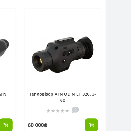
ATN
Тепловізор ATN ODIN LT 320, 3-
6x
0
60 000₴