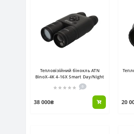
Тепловізійний бінокль ATN
Тепл
BinoX-4K 4-16X Smart Day/Night
0
38 000₴
20 0