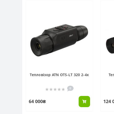
Тепловізор ATN OTS-LT 320 2-4x
Те
0
64 000₴
124 