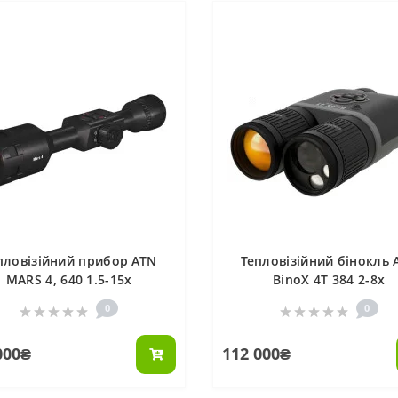
пловізійний прибор ATN
Тепловізійний бінокль 
MARS 4, 640 1.5-15x
BinoX 4T 384 2-8x
0
0
000₴
112 000₴