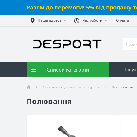
Разом до перемоги! 5% від
продажу
т
Наша адреса
Час роботи
Оплата
Список категорій
Попул
Активний відпочинок та туризм
Полювання
Полювання