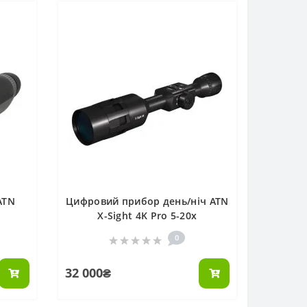
ATN
Цифровий прибор день/ніч ATN
X-Sight 4K Pro 5-20x
0
32 000₴