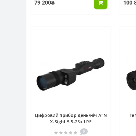
79 200₴
100 
Цифровий прибор день/ніч ATN
Те
X-Sight 5 5-25х LRF
0