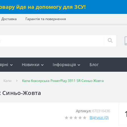
овару йде на допомогу для ЗСУ!
Доставка
Гарантія та повернення
ярні
Новинки
Інформація
Блог
Капи
Капа боксерська PowerPlay 3311 SR Синьо-Жовта
R Синьо-Жовта
Артикул:
670316436
Відгуки: (0)