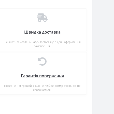
Швидка доставка
Більшість замовлень надсилається ще в день оформлення
замовлення.
Гарантія повернення
Повернення грошей, якщо не підійде розмір або виріб не
сподобається.