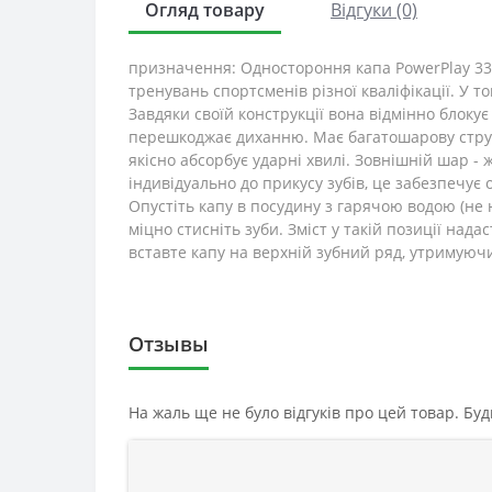
Огляд товару
Відгуки (0)
призначення: Одностороння капа PowerPlay 3311
тренувань спортсменів різної кваліфікації. У то
Завдяки своїй конструкції вона відмінно блокує
перешкоджає диханню. Має багатошарову структ
якісно абсорбує ударні хвилі. Зовнішній шар - 
індивідуально до прикусу зубів, це забезпечує
Опустіть капу в посудину з гарячою водою (не на
міцно стисніть зуби. Зміст у такій позиції нада
вставте капу на верхній зубний ряд, утримуючи 
Отзывы
На жаль ще не було відгуків про цей товар. Бу