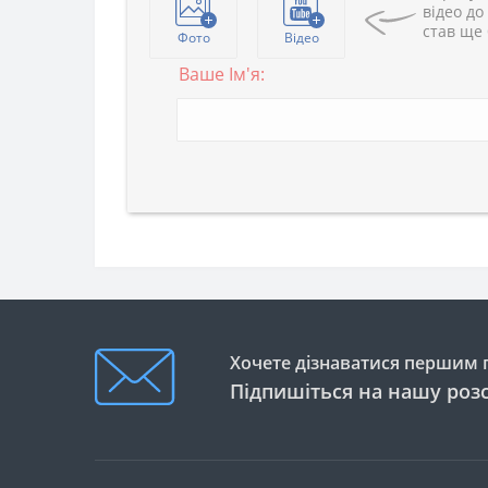
відео до
став ще
Фото
Відео
Ваше Ім'я:
Хочете дізнаватися першим п
Підпишіться на нашу роз