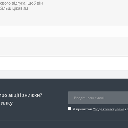
 свого відгука, щоб він
 більш цікавим
ро акції і знижки?
силку
Я прочитав
Угода користувача
і 