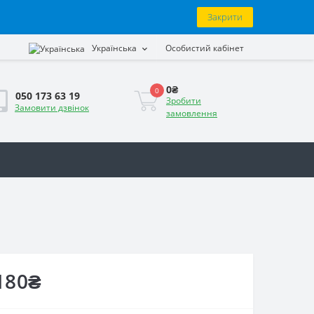
Закрити
Українська
Особистий кабінет
0₴
0
050 173 63 19
Зробити
Замовити дзвінок
замовлення
180₴