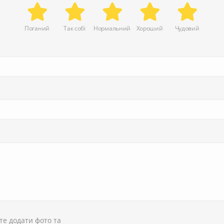
Поганий
Так собі
Нормальний
Хороший
Чудовий
те додати фото та