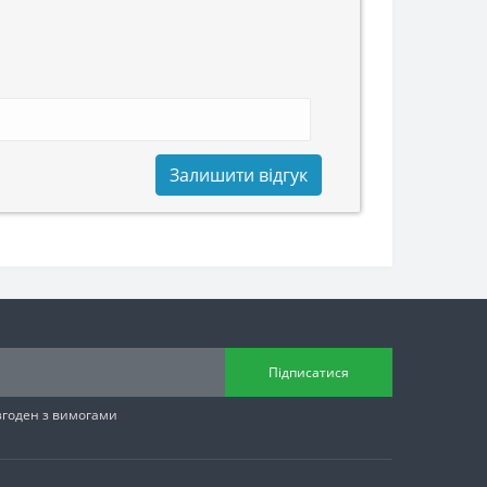
Залишити відгук
Підписатися
згоден з вимогами