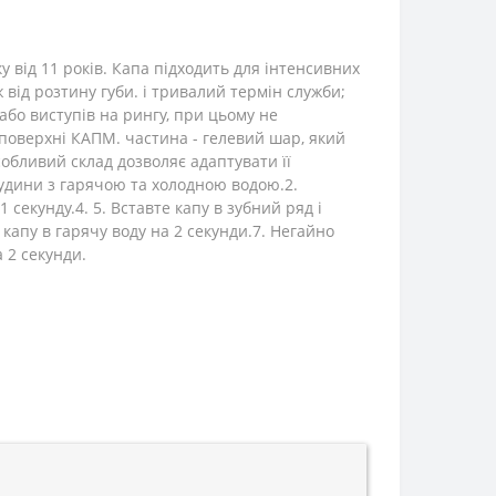
 від 11 років. Капа підходить для інтенсивних
ж від розтину губи. і тривалий термін служби;
 або виступів на рингу, при цьому не
 поверхні КАПМ. частина - гелевий шар, який
собливий склад дозволяє адаптувати її
судини з гарячою та холодною водою.2.
1 секунду.4. 5. Вставте капу в зубний ряд і
ь капу в гарячу воду на 2 секунди.7. Негайно
а 2 секунди.