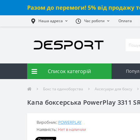
Разом до перемоги! 5% від
продажу
т
Наша адреса
Час роботи
Оплата
Список категорій
Попул
Бокс та єдиноборства
Аксесуари для боксу
Капа боксерська PowerPlay 3311 S
Виробник:
POWERPLAY
Наявність:
Нет в наличии
Продано