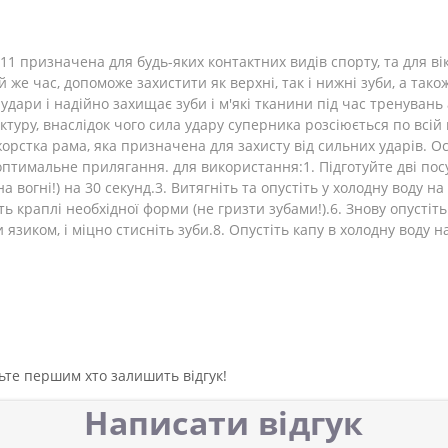
 призначена для будь-яких контактних видів спорту, та для віку
й же час, допоможе захистити як верхні, так і нижні зуби, а тако
 удари і надійно захищає зуби і м'які тканини під час тренувань
уру, внаслідок чого сила удару суперника розсіюється по всій
жорстка рама, яка призначена для захисту від сильних ударів. О
 оптимальне прилягання. для використання:1. Підготуйте дві по
 вогні!) на 30 секунд.3. Витягніть та опустіть у холодну воду на 
сть краплі необхідної форми (не гризти зубами!).6. Знову опустіт
язиком, і міцно стисніть зуби.8. Опустіть капу в холодну воду н
дьте першим хто залишить відгук!
Написати відгук