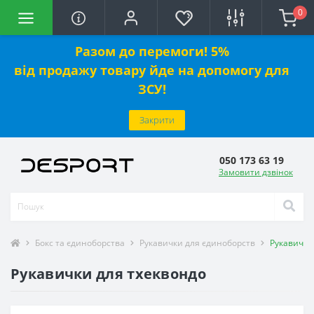
0
Разом до перемоги! 5%
від
продажу
товару йде на допомогу для
ЗСУ!
Закрити
050 173 63 19
Замовити дзвінок
Бокс та єдиноборства
Рукавички для єдиноборств
Рукавички
Рукавички для тхеквондо