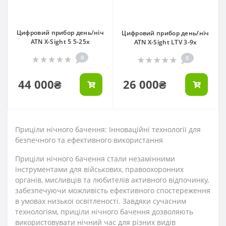
Цифровий прибор день/ніч
Цифровий прибор день/ніч
ATN X-Sight 5 5-25х
ATN X-Sight LTV 3-9x
0
0
44 000₴
26 000₴
Приціли нічного бачення: Інноваційні технології для
безпечного та ефективного використання
Приціли нічного бачення стали незамінними
інструментами для військових, правоохоронних
органів, мисливців та любителів активного відпочинку,
забезпечуючи можливість ефективного спостереження
в умовах низької освітленості. Завдяки сучасним
технологіям, приціли нічного бачення дозволяють
використовувати нічний час для різних видів