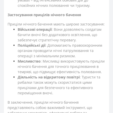
умовах – від інтенсивних бойових дій до
спокійних нічних полювання чи туризму.
Застосування прицілів нічного бачення
Приціли нічного бачення мають широке застосування:
Військові операції
: Вони дозволяють солдатам
бачити вночі без додаткового освітлення, що
забезпечує стратегічну перевагу.
Поліцейські дії
: Допомагають правоохоронним
органам проводити нічні патрулювання та
операції з мінімальним ризиком.
Мисливство
: Мисливці використовують приціли
нічного бачення для точного прицілювання в
темряві, що підвищує ефективність полювання.
Діяльність на відкритому повітрі
: Туристи та
рибалки також можуть скористатися цими
прицілами для безпечного та ефективного
переміщення вночі.
В заключення, приціли нічного бачення
представляють собою важливий інструмент, що
забезпечує можливість ефективної роботи та