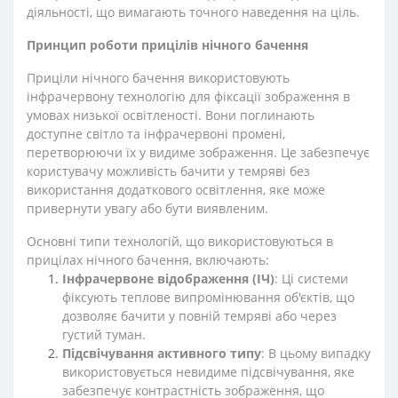
діяльності, що вимагають точного наведення на ціль.
Принцип роботи прицілів нічного бачення
Приціли нічного бачення використовують
інфрачервону технологію для фіксації зображення в
умовах низької освітленості. Вони поглинають
доступне світло та інфрачервоні промені,
перетворюючи їх у видиме зображення. Це забезпечує
користувачу можливість бачити у темряві без
використання додаткового освітлення, яке може
привернути увагу або бути виявленим.
Основні типи технологій, що використовуються в
прицілах нічного бачення, включають:
Інфрачервоне відображення (ІЧ)
: Ці системи
фіксують теплове випромінювання об'єктів, що
дозволяє бачити у повній темряві або через
густий туман.
Підсвічування активного типу
: В цьому випадку
використовується невидиме підсвічування, яке
забезпечує контрастність зображення, що