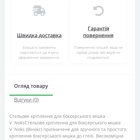
Гарантія
Швидка доставка
повернення
Більшість замовлень
Повернення грошей, якщо не
надсилається ще в день
підійде розмір або виріб не
оформлення замовлення.
сподобається.
Огляд товару
Відгуки (0)
Стельове кріплення для боксерського мішка
V`NoksСтельове кріплення для боксерського мішка
V`Noks (Вінокс) призначене для зручного та простого
кріплення боксерського мішка до стелі. Високоміцна