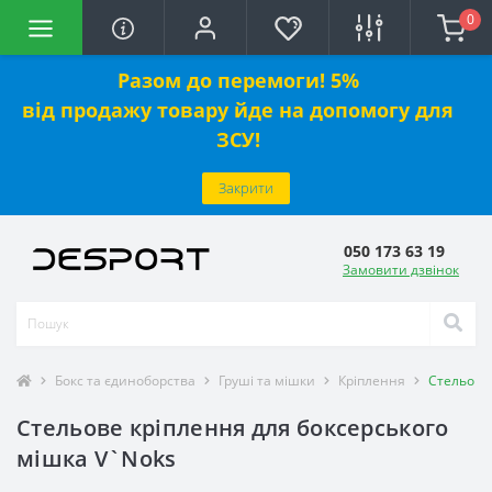
0
Разом до перемоги! 5%
від
продажу
товару йде на допомогу для
ЗСУ!
Закрити
050 173 63 19
Замовити дзвінок
Бокс та єдиноборства
Груші та мішки
Кріплення
Стельове 
Стельове кріплення для боксерського
мішка V`Noks