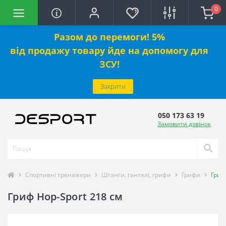
0
Разом до перемоги! 5%
від
продажу
товару йде на допомогу для
ЗСУ!
Закрити
050 173 63 19
Замовити дзвінок
Спортивні тренажери
Штанги, гантелі, грифи
Грифи
Гриф
Гриф Hop-Sport 218 см