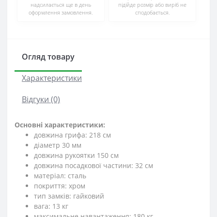
надсилається ще в день
підійде розмір або виріб не
оформлення замовлення.
сподобається.
Огляд товару
Характеристики
Відгуки (0)
Основні характеристики:
довжина грифа: 218 см
діаметр 30 мм
довжина рукоятки 150 см
довжина посадкової частини: 32 см
матеріал: сталь
покриття: хром
тип замків: гайковий
вага: 13 кг
максимальне навантаження: 180 кг