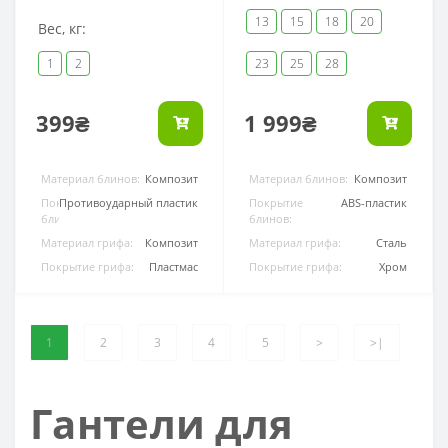
13
15
18
20
Вес, кг:
1
2
23
25
28
399₴
1 999₴
Материал блинов:
Композит
Материал блинов:
Композит
Покрытие
Противоударный пластик
Покрытие
ABS-пластик
блинов:
блинов:
Материал грифа:
Композит
Материал грифа:
Сталь
Покрытие грифа:
Пластмас
Покрытие грифа:
Хром
1
2
3
4
5
>
>|
Гантели для