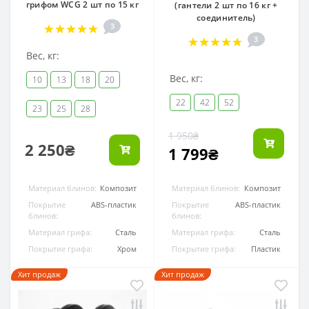
грифом WCG 2 шт по 15 кг
(гантели 2 шт по 16 кг +
соединитель)
3
3
Вес, кг:
Вес, кг:
10
13
18
20
22
42
52
23
25
28
1 950₴
2 250₴
1 799₴
Материал блинов:
Композит
Материал блинов:
Композит
Покрытие
ABS-пластик
Покрытие
ABS-пластик
блинов:
блинов:
Материал грифа:
Сталь
Материал грифа:
Сталь
Покрытие грифа:
Хром
Покрытие грифа:
Пластик
Хит продаж
Хит продаж