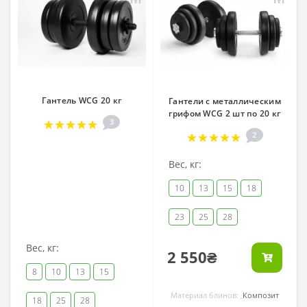
Гантель WCG 20 кг
Гантели с металлическим
грифом WCG 2 шт по 20 кг
3
2
Вес, кг:
10
13
15
18
23
25
28
Вес, кг:
2 550₴
8
10
13
15
Материал блинов:
Композит
18
25
28