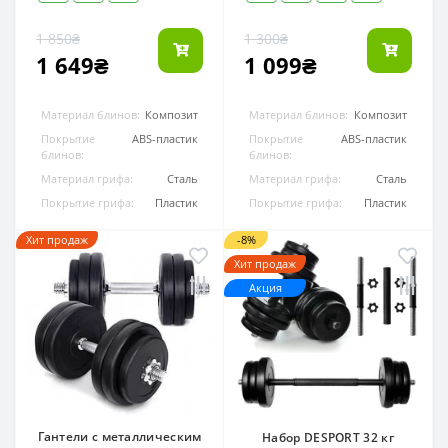
1 850₴
1 300₴
1 649₴
1 099₴
Материал блинов:
Композит
Материал блинов:
Композит
Покрытие
ABS-пластик
Покрытие
ABS-пластик
блинов:
блинов:
Материал грифа:
Сталь
Материал грифа:
Сталь
Покрытие грифа:
Пластик
Покрытие грифа:
Пластик
Хит продаж
-8%
Хит продаж
Акция
Гантели с металлическим
Набор DESPORT 32 кг