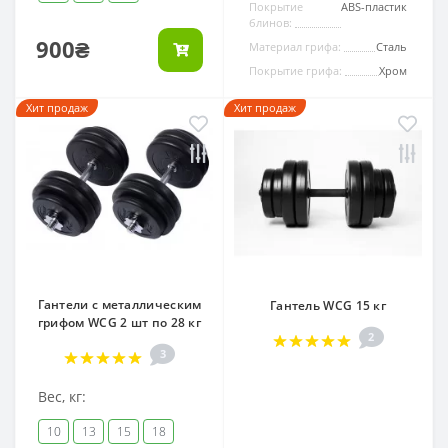
Покрытие
ABS-пластик
блинов:
900₴
Материал грифа:
Сталь
Покрытие грифа:
Хром
Хит продаж
Хит продаж
Гантели с металлическим
Гантель WCG 15 кг
грифом WCG 2 шт по 28 кг
2
3
Вес, кг:
10
13
15
18