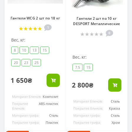
Гантели WCG 2 шт по 18 кг
Гантели 2 шт по 10 кг
DESPORT Металлические
1
0
Вес, кг:
8
10
13
15
Вес, кг:
20
23
25
7.5
15
1 650₴
2 800₴
Материал блинов:
Композит
Материал блинов:
Сталь
Покрытие
ABS-пластик
блинов:
Покрытие блинов:
Краска
Материал грифа:
Сталь
Материал грифа:
Сталь
Покрытие грифа:
Пластик
Покрытие грифа:
Хром