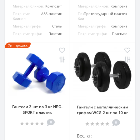
Материал блинов:
Композит
Материал блинов:
Композит
Покрытие
ABS-пластик
Покрытие
Противоударный пластик
блинов:
блинов:
Материал грифа:
Сталь
Материал грифа:
Композит
Покрытие грифа:
Пластик
Покрытие грифа:
Пластмас
Хит продаж
Гантели 2 шт по 3 кг NEO-
Гантели с металлическим
SPORT пластик
грифом WCG 2 шт по 10 кг
0
0
Вес, кг: