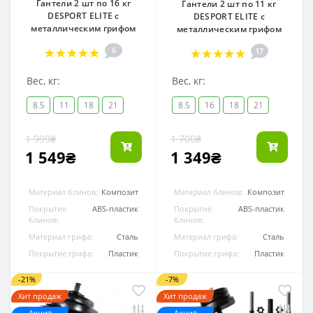
Гантели 2 шт по 16 кг
Гантели 2 шт по 11 кг
DESPORT ELITE с
DESPORT ELITE с
металлическим грифом
металлическим грифом
6
17
Вес, кг:
Вес, кг:
8.5
11
18
21
8.5
16
18
21
1 999₴
1 700₴
1 549₴
1 349₴
Материал блинов:
Композит
Материал блинов:
Композит
Покрытие
ABS-пластик
Покрытие
ABS-пластик
блинов:
блинов:
Материал грифа:
Сталь
Материал грифа:
Сталь
Покрытие грифа:
Пластик
Покрытие грифа:
Пластик
-21%
-7%
Хит продаж
Хит продаж
Акция
Акция