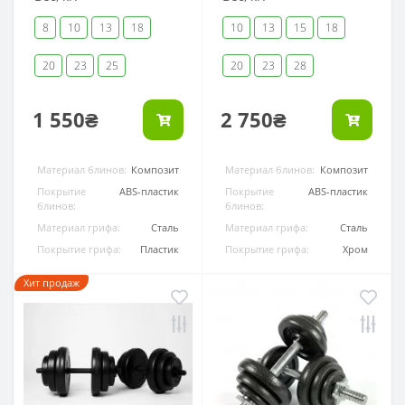
8
10
13
18
10
13
15
18
20
23
25
20
23
28
1 550₴
2 750₴
Материал блинов:
Композит
Материал блинов:
Композит
Покрытие
ABS-пластик
Покрытие
ABS-пластик
блинов:
блинов:
Материал грифа:
Сталь
Материал грифа:
Сталь
Покрытие грифа:
Пластик
Покрытие грифа:
Хром
Хит продаж