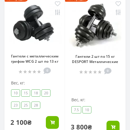
Гантели с металлическим
Гантели 2 шт по 15 кг
грифом WCG 2 шт по 13 кг
DESPORT Металлические
0
0
Вес, кг:
10
15
18
20
Вес, кг:
23
25
28
7.5
10
2 100₴
3 800₴