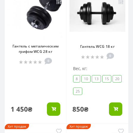
Гантель с металическим
Гантель WCG 18 кг
грифом WCG 28 кг
0
0
Вес, кг:
8
10
13
15
20
25
1 450₴
850₴
Хит продаж
Хит продаж