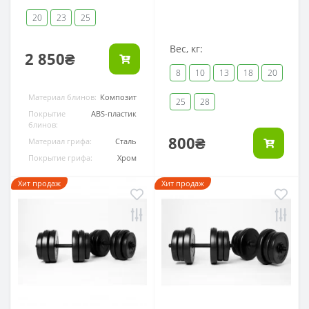
20
23
25
Вес, кг:
2 850₴
8
10
13
18
20
Материал блинов:
Композит
25
28
Покрытие
ABS-пластик
блинов:
800₴
Материал грифа:
Сталь
Покрытие грифа:
Хром
Хит продаж
Хит продаж