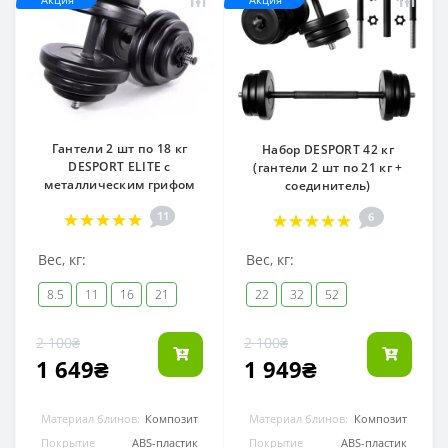
Гантели 2 шт по 18 кг
Набор DESPORT 42 кг
DESPORT ELITE с
(гантели 2 шт по 21 кг +
металлическим грифом
соединитель)
11
6
Вес, кг:
Вес, кг:
8.5
11
16
21
22
32
52
2 100₴
2 100₴
1 649₴
1 949₴
Материал блинов:
Композит
Материал блинов:
Композит
Покрытие
ABS-пластик
Покрытие
ABS-пластик