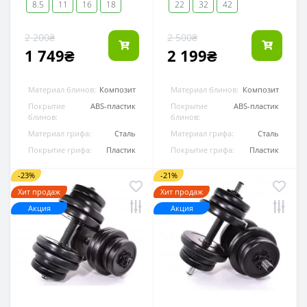
8.5
11
16
18
22
32
42
2 200₴
2 500₴
1 749₴
2 199₴
Материал блинов:
Композит
Материал блинов:
Композит
Покрытие
ABS-пластик
Покрытие
ABS-пластик
блинов:
блинов:
Материал грифа:
Сталь
Материал грифа:
Сталь
Покрытие грифа:
Пластик
Покрытие грифа:
Пластик
-23%
-21%
Хит продаж
Хит продаж
Акция
Акция