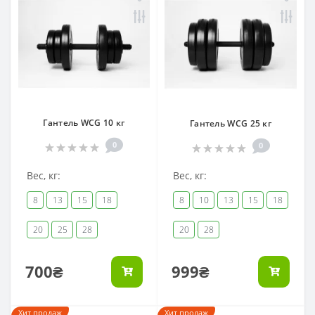
Гантель WCG 10 кг
Гантель WCG 25 кг
0
0
Вес, кг:
Вес, кг:
8
13
15
18
8
10
13
15
18
20
25
28
20
28
700₴
999₴
Хит продаж
Хит продаж