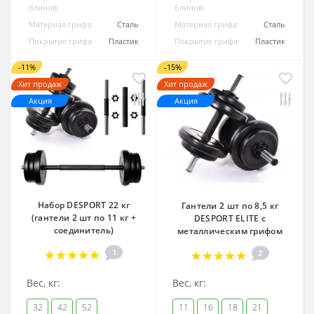
блинов:
блинов:
Материал грифа:
Сталь
Материал грифа:
Сталь
Покрытие грифа:
Пластик
Покрытие грифа:
Пластик
-11%
-15%
Хит продаж
Хит продаж
Акция
Акция
Набор DESPORT 22 кг
Гантели 2 шт по 8,5 кг
(гантели 2 шт по 11 кг +
DESPORT ELITE с
соединитель)
металлическим грифом
1
2
Вес, кг:
Вес, кг:
32
42
52
11
16
18
21