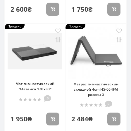
2 600₴
1 750₴
Продано
Продано
Мат гимнастический
Матрас гимнастический
"Мазайка 120х80"
складной 4cm HS-064FM
розовый
0
0
1 950₴
2 484₴