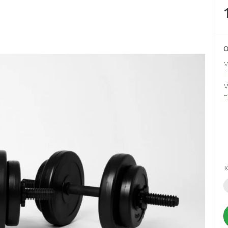
О
М
П
М
П
К