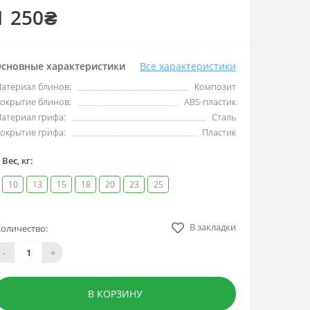
1 250₴
сновные характеристики
Все характеристики
атериал блинов:
Композит
окрытие блинов:
ABS-пластик
атериал грифа:
Сталь
окрытие грифа:
Пластик
Вес, кг:
10
13
15
18
20
23
25
В закладки
оличество:
-
+
В КОРЗИНУ