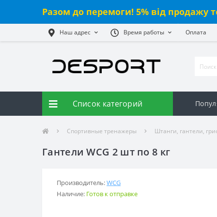
Разом до перемоги! 5% від продажу т
Наш адрес
Время работы
Оплата
Список категорий
Попул
Спортивные тренажеры
Штанги, гантели, гр
Гантели WCG 2 шт по 8 кг
Производитель:
WCG
Наличие:
Готов к отправке