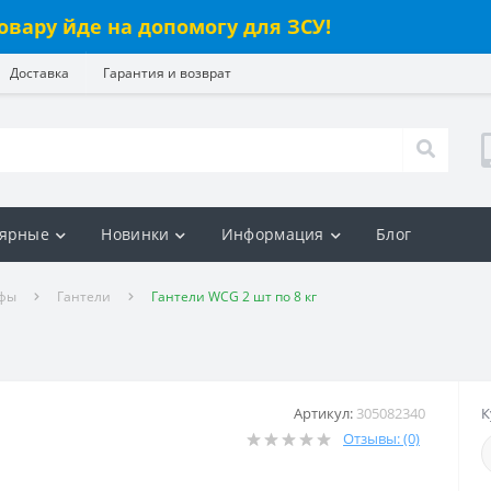
овару йде на допомогу для ЗСУ!
Доставка
Гарантия и возврат
ярные
Новинки
Информация
Блог
ифы
Гантели
Гантели WCG 2 шт по 8 кг
Артикул:
305082340
К
Отзывы: (0)