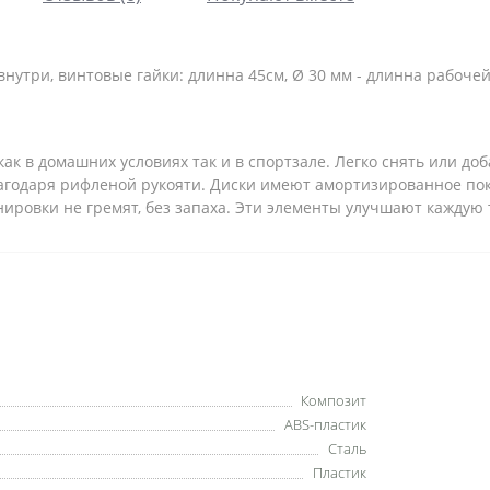
утри, винтовые гайки: длинна 45см, Ø 30 мм - длинна рабочей з
к в домашних условиях так и в спортзале. Легко снять или до
 благодаря рифленой рукояти. Диски имеют амортизированное по
нировки не гремят, без запаха. Эти элементы улучшают каждую 
Композит
ABS-пластик
Сталь
Пластик