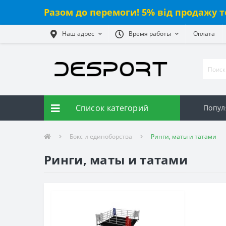
Разом до перемоги! 5% від продажу т
Наш адрес
Время работы
Оплата
Список категорий
Попул
Бокс и единоборства
Ринги, маты и татами
Ринги, маты и татами