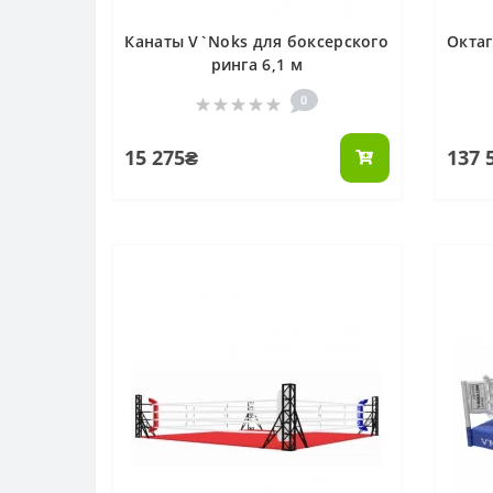
Канаты V`Noks для боксерского
Окта
ринга 6,1 м
0
15 275₴
137 