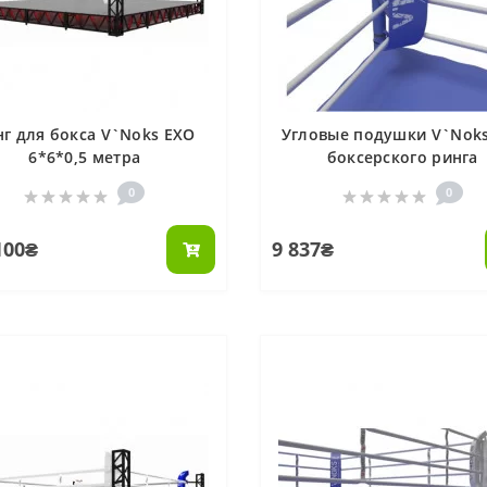
нг для бокса V`Noks EXO
Угловые подушки V`Noks
6*6*0,5 метра
боксерского ринга
0
0
100₴
9 837₴