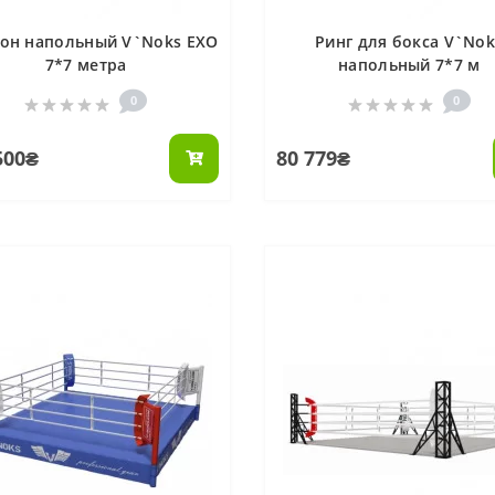
гон напольный V`Noks EXO
Ринг для бокса V`Nok
7*7 метра
напольный 7*7 м
0
0
500₴
80 779₴