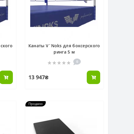
рского
Канаты V`Noks для боксерского
ринга 5 м
0
13 947₴
Продано