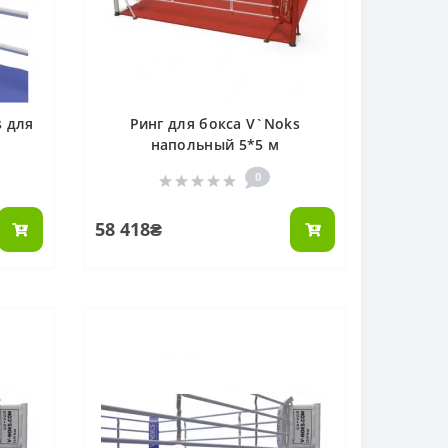
 для
Ринг для бокса V`Noks
напольный 5*5 м
0
58 418₴