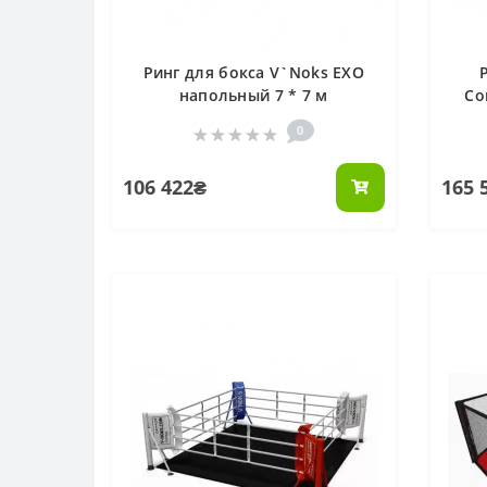
Ринг для бокса V`Noks EXO
напольный 7 * 7 м
Co
0
106 422₴
165 