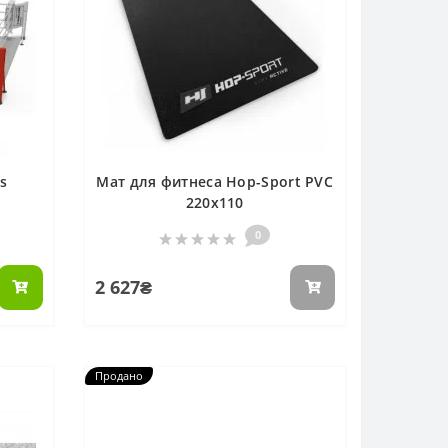
s
Мат для фитнеса Hop-Sport PVC
220x110
0
2 627₴
Продано