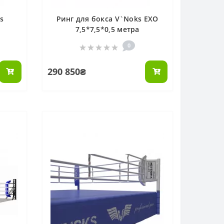
s
Ринг для бокса V`Noks EXO
7,5*7,5*0,5 метра
0
290 850₴