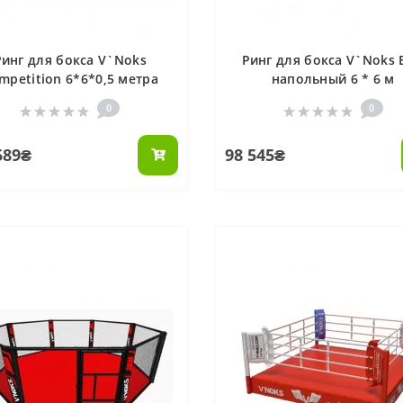
Ринг для бокса V`Noks
Ринг для бокса V`Noks 
mpetition 6*6*0,5 метра
напольный 6 * 6 м
0
0
589₴
98 545₴