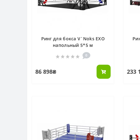
Ринг для бокса V`Noks EXO
Ри
напольный 5*5 м
0
86 898₴
233 