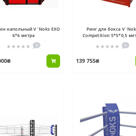
гон напольный V`Noks EXO
Ринг для бокса V`Nok
6*6 метра
Competition 5*5*0,5 ме
0
0
000₴
139 755₴