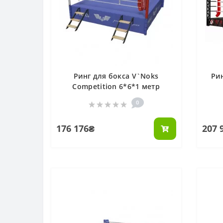
Ринг для бокса V`Noks
Ри
Competition 6*6*1 метр
0
176 176₴
207 