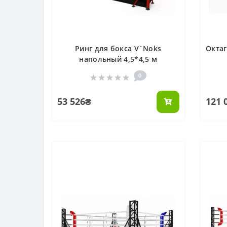
Ринг для бокса V`Noks
Окта
напольный 4,5*4,5 м
0
53 526₴
121 