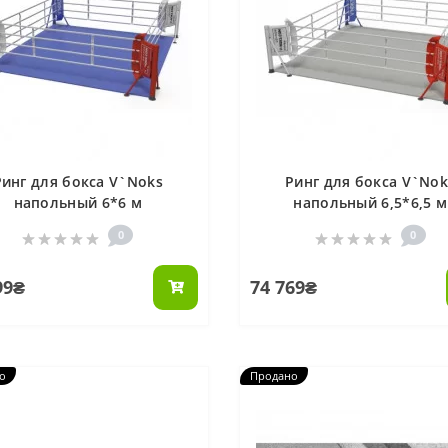
Ринг для бокса V`Noks
Ринг для бокса V`Nok
напольный 6*6 м
напольный 6,5*6,5 м
0
0
99₴
74 769₴
о
Продано