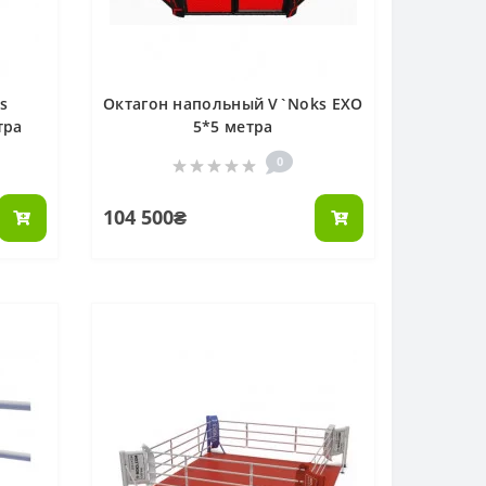
s
Октагон напольный V`Noks EXO
тра
5*5 метра
0
104 500₴