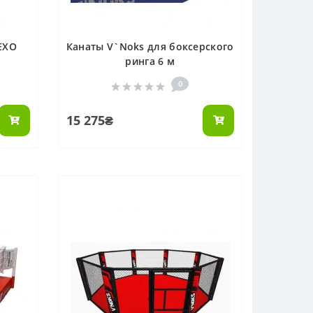
EXO
Канаты V`Noks для боксерского
ринга 6 м
0
15 275₴