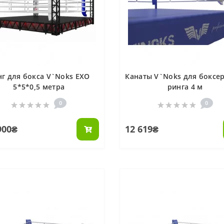
нг для бокса V`Noks EXO
Канаты V`Noks для боксе
5*5*0,5 метра
ринга 4 м
0
0
900₴
12 619₴