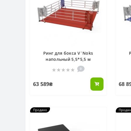
Ринг для бокса V`Noks
напольный 5,5*5,5 м
0
63 589₴
68 8
Продано
Продан