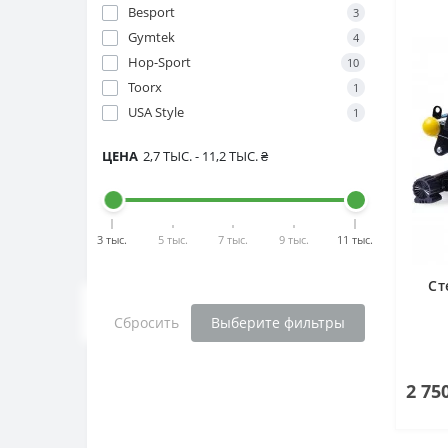
Besport
3
Gymtek
4
Hop-Sport
10
Toorx
1
USA Style
1
ЦЕНА
2,7 ТЫС.
-
11,2 ТЫС.
₴
3 тыс.
5 тыс.
7 тыс.
9 тыс.
11 тыс.
Ст
Сбросить
Выберите фильтры
2 75