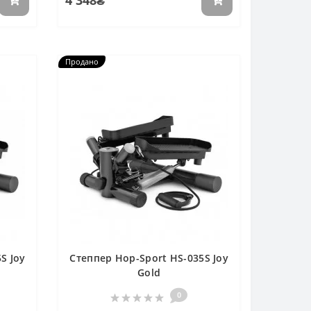
4 348₴
Продано
S Joy
Степпер Hop-Sport HS-035S Joy
Gold
0