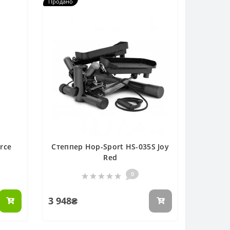
Продано
rce
Степпер Hop-Sport HS-035S Joy
Red
0
3 948₴