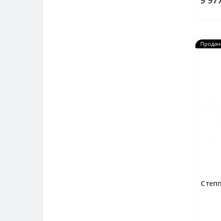
9 97
Продан
Степп