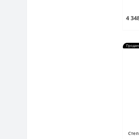
4 34
Продан
Степ