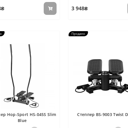
8₴
3 948₴
о
Продано
ер Hop-Sport HS-045S Slim
Степпер BS-9003 Twist 
Blue