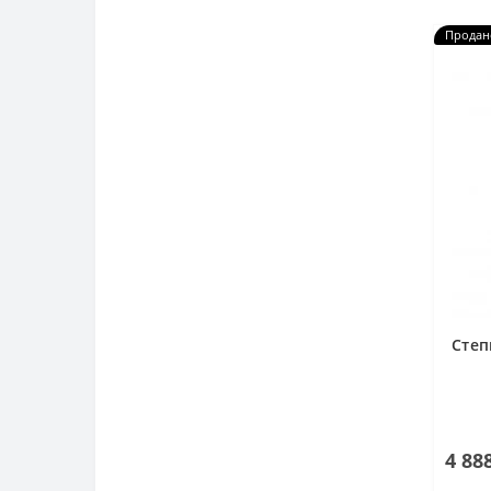
Продан
Степ
4 88