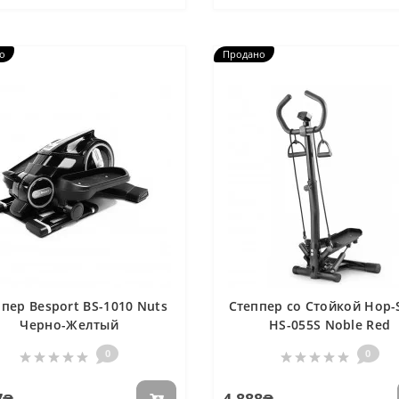
о
Продано
пер Besport BS-1010 Nuts
Степпер со Стойкой Hop-
Черно-Желтый
HS-055S Noble Red
0
0