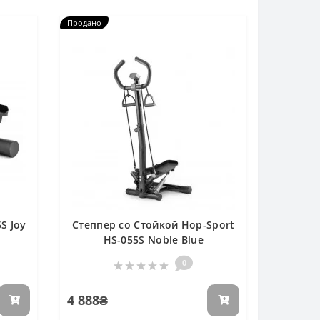
Продано
S Joy
Степпер со Стойкой Hop-Sport
HS-055S Noble Blue
0
4 888₴