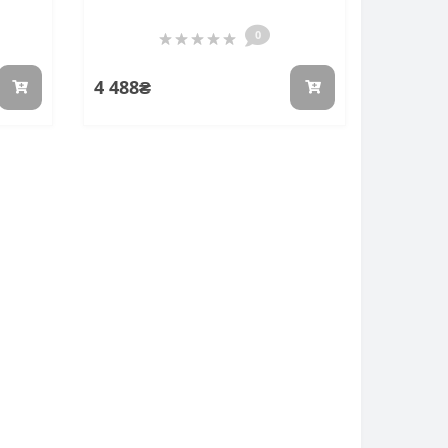
0
4 488₴