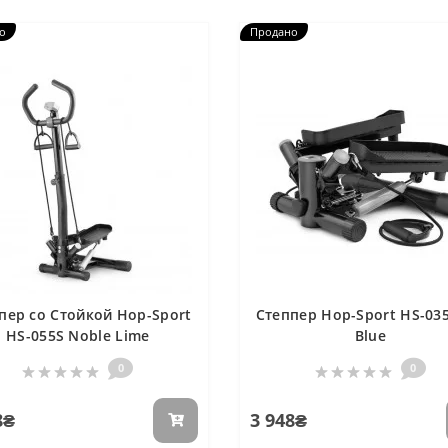
о
Продано
пер со Стойкой Hop-Sport
Степпер Hop-Sport HS-035
HS-055S Noble Lime
Blue
0
0
8₴
3 948₴