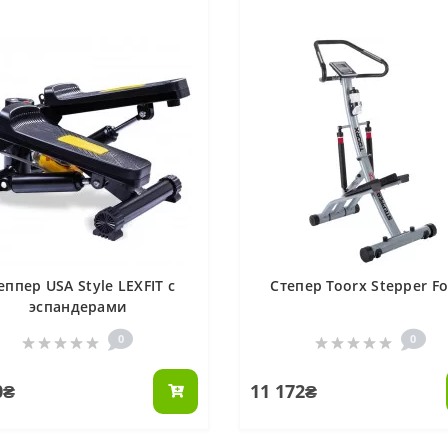
еппер USA Style LEXFIT с
Степер Toorx Stepper Fo
эспандерами
0
0
0₴
11 172₴