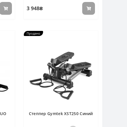
3 948₴
Продано
DUO
Степпер Gymtek XST250 Синий