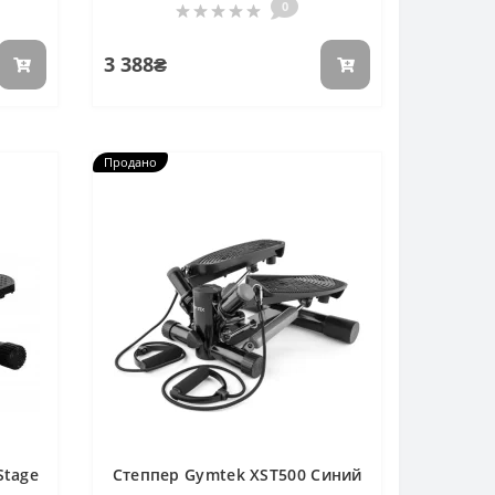
0
3 388₴
Продано
Stage
Степпер Gymtek XST500 Синий