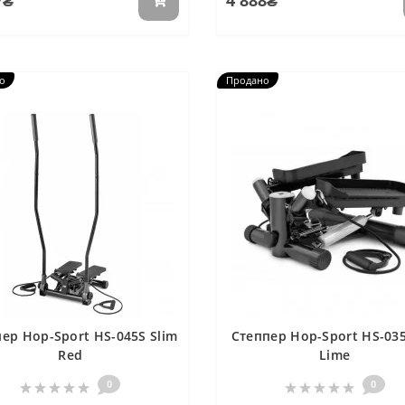
7₴
4 888₴
о
Продано
ер Hop-Sport HS-045S Slim
Степпер Hop-Sport HS-035
Red
Lime
0
0