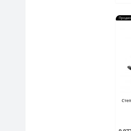
Продан
Степ