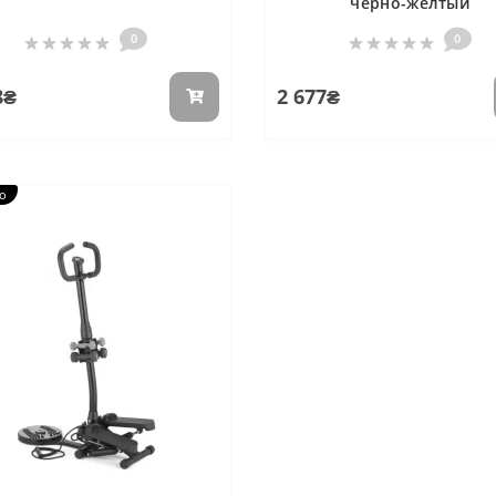
черно-желтый
0
0
8₴
2 677₴
о