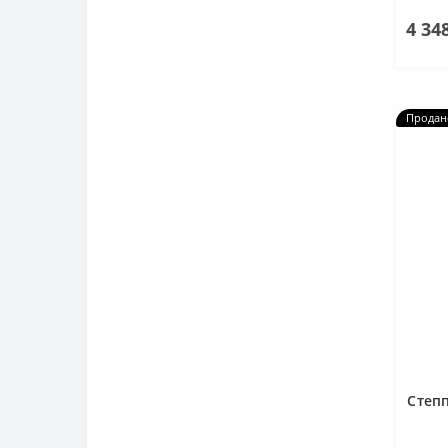
4 34
Продан
Степп