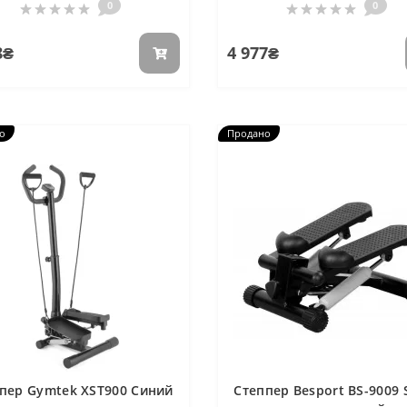
0
0
8₴
4 977₴
о
Продано
пер Gymtek XST900 Синий
Степпер Besport BS-9009 