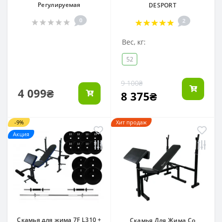
Регулируемая
DESPORT
0
2
Вес, кг:
52
9 100₴
4 099₴
8 375₴
-9%
Хит продаж
Акция
Скамья для жима 7F L310 +
Скамья Для Жима Со