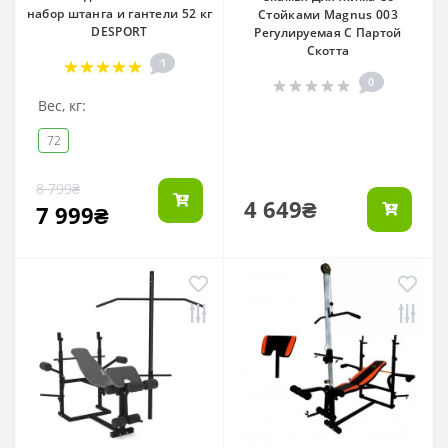
набор штанга и гантели 52 кг
Стойками Magnus 003
DESPORT
Регулируемая С Партой
Скотта
1
0
Вес, кг:
72
8 799₴
4 649₴
7 999₴