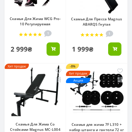
Скамья Для Жима WCG Pro-
Скамья Для Пресса Magnus
10 Регулируемая
ABARQS Гнутая
1
1
2 999₴
1 999₴
Хит продаж
-8%
Хит продаж
Акция
Скамья Для Жима Со
Скамья для жима 7F L310 +
Стойками Magnus MC-L004
набор штанга и гантели 72 кг