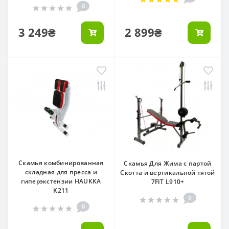
0
3 249₴
2 899₴
Скамья комбинированная
Скамья Для Жима с партой
складная для пресса и
Скотта и вертикальной тягой
гиперэкстензии HAUKKA
7FIT L910+
K211
0
0