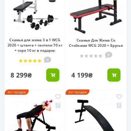
Скамья для жима 3 в 1 WCG
Скамья Для Жима Со
2020 + штанга + гантели 70 кг
Стойками WCG 2020 + Брусья
+ гиря 10 кг в подарок
0
2
8 299₴
4 199₴
Хит продаж
Хит продаж