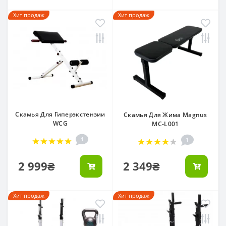
Хит продаж
Хит продаж
Скамья Для Гиперэкстензии
Скамья Для Жима Magnus
WCG
MC-L001
1
1
2 999₴
2 349₴
Хит продаж
Хит продаж