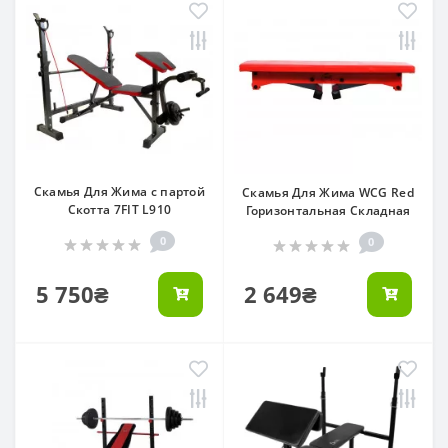
Скамья Для Жима с партой
Скамья Для Жима WCG Red
Скотта 7FIT L910
Горизонтальная Складная
0
0
5 750₴
2 649₴