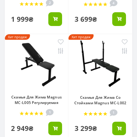
2
4
1 999₴
3 699₴
Хит продаж
Хит продаж
Скамья Для Жима Magnus
Скамья Для Жима Со
MC-L005 Регулируемая
Стойками Magnus MC-L002
1
1
2 949₴
3 299₴