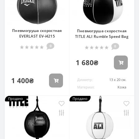
Пневмогруша скоростная
Пневмогруша скоростная
EVERLAST EV-i4215
TITLE ALI Rumble Speed Bag
0
0
1 680₴
1 400₴
Диаметр:
13 х 20 см.
Материал:
Кожа
Продано
Продано