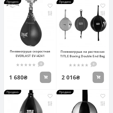
Продано
Продано
Пневмогруша скоростная
Пневмогруша на растяжках
EVERLAST EV-i4241
TITLE Boxing Double End Bag
0
0
1 680₴
2 016₴
Продано
Продано