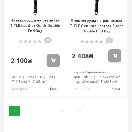
Пневмогруша на резинках
Пневмогруша на растяжках
TITLE Leather Quick Double
TITLE Genuine Leather Super
End Bag
Double End Bag
0
0
2 408₴
2 100₴
Диаметр:
черный/оранжевый/
Диаметр:
XXS: 5" (13 см.) XS: 6" (15 см.) S:
красный: 6" (15.2 см) серый/
7" (18 см.) M: 9" (23 см.)
черный/желтый: 8" (20.3 см)
Материал:
Кожа
Материал:
Кожа
1
2
3
>
>|