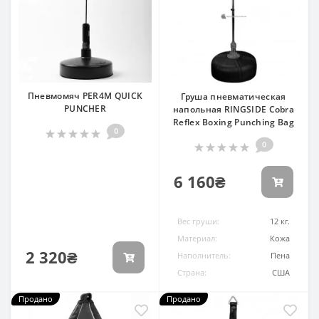
Пневмомяч PER4M QUICK
Груша пневматическая
PUNCHER
напольная RINGSIDE Cobra
Reflex Boxing Punching Bag
0
0
6 160₴
Вес груши:
12 кг.
Материал:
Кожа
2 320₴
Наполнитель:
Пена
Страна:
США
Продано
Продано