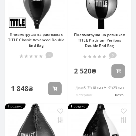
Пневмогруша на растяжках
Пневмогруша на резинках
TITLE Classic Advanced Double
TITLE Platinum Perilous
End Bag
Double End Bag
0
0
2 520₴
1 848₴
Диаметр:
S: 7" (18 см.) M: 9" (23 см.)
Материал:
Кожа
Продано
Продано