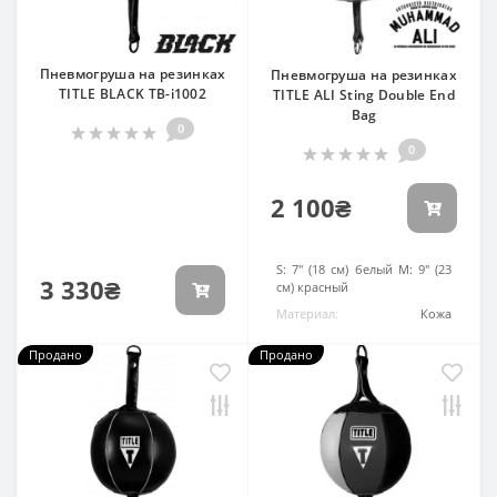
Пневмогруша на резинках
Пневмогруша на резинках
TITLE BLACK TB-i1002
TITLE ALI Sting Double End
Bag
0
0
2 100₴
Диаметр:
S: 7" (18 см) белый M: 9" (23
3 330₴
см) красный
Материал:
Кожа
Продано
Продано