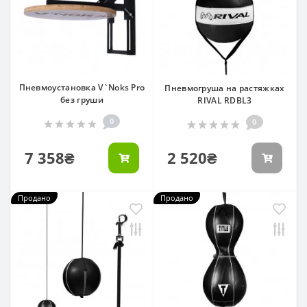
Пневмоустановка V`Noks Pro
Пневмогруша на растяжках
без груши
RIVAL RDBL3
0
0
7 358₴
2 520₴
Продано
Продано