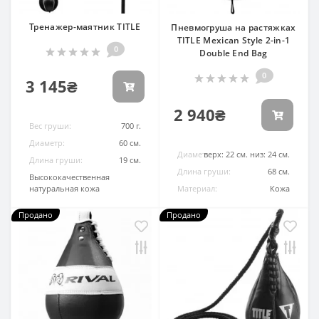
Тренажер-маятник TITLE
Пневмогруша на растяжках
TITLE Mexican Style 2-in-1
0
Double End Bag
0
3 145₴
2 940₴
Вес груши:
700 г.
Диаметр:
60 см.
Диаметр:
верх: 22 см. низ: 24 см.
Длина груши:
19 см.
Длина груши:
68 см.
Материал:
Высококачественная
натуральная кожа
Материал:
Кожа
Продано
Продано