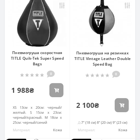
Пневмогруша скоростная
Пневмогруша на резинках
TITLE Quik-Tek Super Speed
TITLE Vintage Leather Double
Bags
Speed Bag
0
0
1 988₴
2 100₴
Диаметр:
XS 13см х 20см: черный/
желтый. S 15см х 23см:
черный/красный. M 18см х
25см: черный/синий
Диаметр:
7" (18 см) 8" (20 см) 9" (23 см)
Материал:
Кожа
Материал:
Кожа