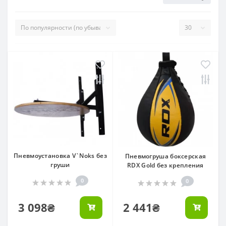
Пневмоустановка V`Noks без
Пневмогруша боксерская
груши
RDX Gold без крепления
0
0
3 098₴
2 441₴