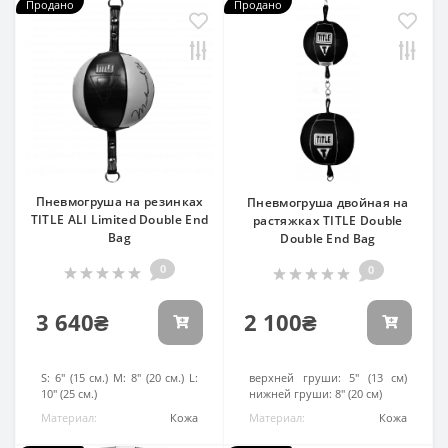
Продано
Продано
Пневмогруша на резинках
Пневмогруша двойная на
TITLE ALI Limited Double End
растяжках TITLE Double
Bag
Double End Bag
0
0
3 640₴
2 100₴
Диаметр:
S: 6" (15 см.) M: 8" (20 см.) L:
Диаметр:
верхней груши: 5" (13 см)
10" (25 см.)
нижней груши: 8" (20 см)
Материал:
Кожа
Материал:
Кожа