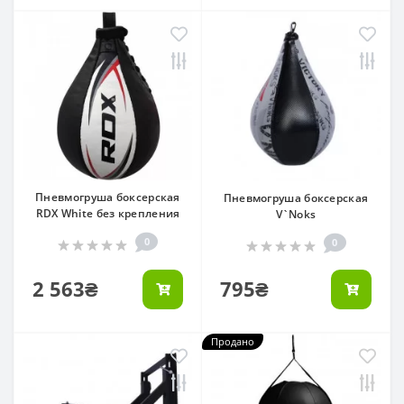
Пневмогруша боксерская
Пневмогруша боксерская
RDX White без крепления
V`Noks
0
0
2 563₴
795₴
Продано