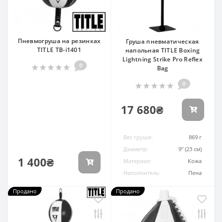
Пневмогруша на резинках
Груша пневматическая
TITLE TB-i1401
напольная TITLE Boxing
Lightning Strike Pro Reflex
0
Bag
0
17 680₴
Вес груши:
869 г
Диаметр:
9" (23 см)
1 400₴
Материал:
Кожа
Наполнитель:
Пена
Продано
Продано