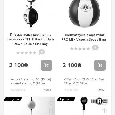
Пневмогруша двойная на
Пневмогруша скоростная
растяжках TITLE Boxing Up &
PRO MEX Victoria Speed Bags
Down Double End Bag
0
0
2 100₴
2 100₴
Диаметр:
верхней груши: 5" (13 см)
Диаметр:
XXS (4) 10 см. XS (5) 13 см. S (6)
нижней груши: 8" (20 см)
15 см. M (7) 18 см.
Материал:
Кожа
Материал:
Кожа
Продано
Продано