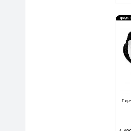
Продан
Пер