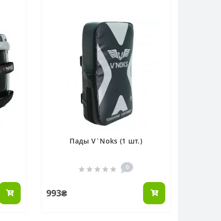
Пады V`Noks (1 шт.)
0
993₴