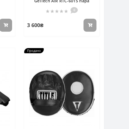
GelTech AIR RTC-6015 пара
0
3 600₴
Продано