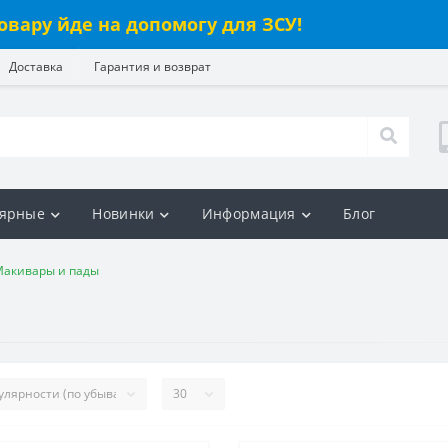
овару йде на допомогу для ЗСУ!
Доставка
Гарантия и возврат
ярные
Новинки
Информация
Блог
Макивары и пады