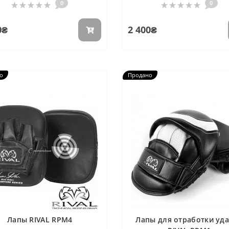
0
0
0₴
2 400₴
о
Продано
Лапы RIVAL RPM4
Лапы для отработки уд