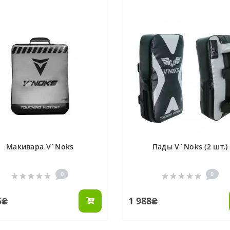
Макивара V`Noks
Пады V`Noks (2 шт.)
0
0
5₴
1 988₴