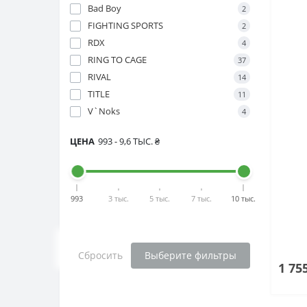
Bad Boy
2
FIGHTING SPORTS
2
RDX
4
RING TO CAGE
37
RIVAL
14
TITLE
11
V`Noks
4
ЦЕНА
993
-
9,6 ТЫС.
₴
993
3 тыс.
5 тыс.
7 тыс.
10 тыс.
Сбросить
Выберите фильтры
1 75