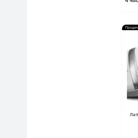
4 48
Продан
Лап