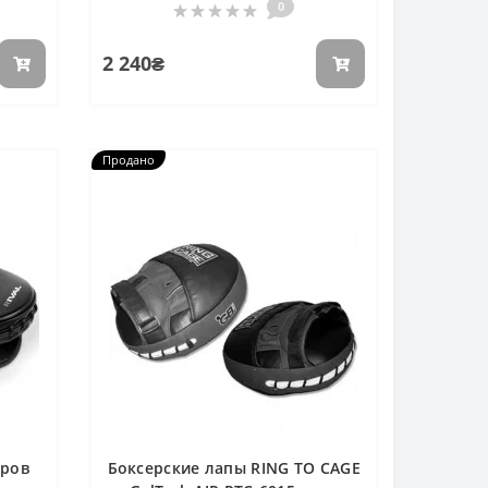
0
2 240₴
Продано
аров
Боксерские лапы RING TO CAGE