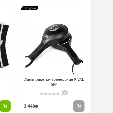
Продано
l
Лапы-ракетки тренерские RIVAL
RPP
0
3 440₴