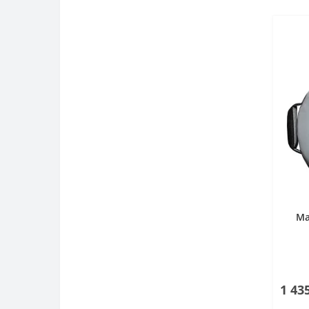
Ма
1 43