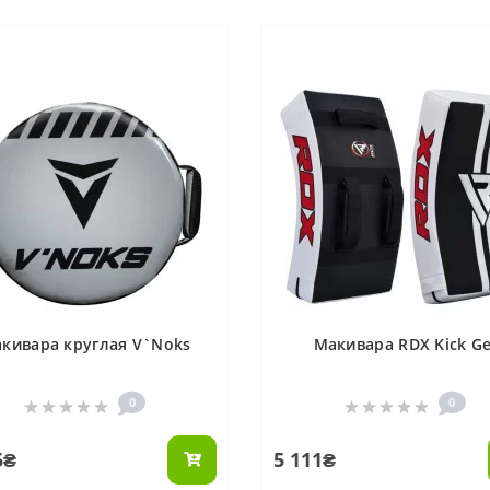
кивара круглая V`Noks
Макивара RDX Kick Ge
0
0
5₴
5 111₴