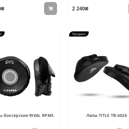
0₴
2 240₴
о
Продано
ы боксерские RIVAL RPM5
Лапы TITLE TB-6026