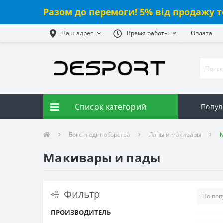
Разом до перемоги! 5% від продажу т
Наш адрес
Время работы
Оплата
Список категорий
Попул
Бокс и единоборства
Лапы и макивары
Макивары и пады
Фильтр
ПРОИЗВОДИТЕЛЬ