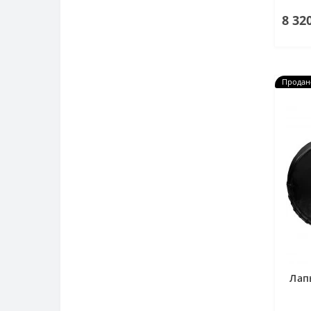
8 32
Продан
Лап