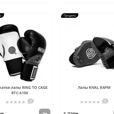
о
Продано
чатки-лапы RING TO CAGE
Лапы RIVAL RAPM
RTC-6100
0
0