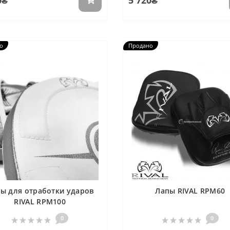
0₴
5 720₴
о
Продано
ы для отработки ударов
Лапы RIVAL RPM60
RIVAL RPM100
0
0