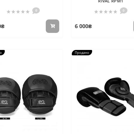
RIVAL RPM1
0
0
0₴
6 000₴
о
Продано