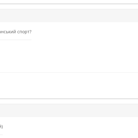
анський спорт?
й)