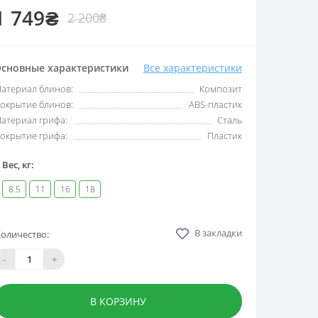
1 749₴
2 200₴
сновные характеристики
Все характеристики
атериал блинов:
Композит
окрытие блинов:
ABS-пластик
атериал грифа:
Сталь
окрытие грифа:
Пластик
Вес, кг:
8.5
11
16
18
В закладки
оличество:
-
+
В КОРЗИНУ