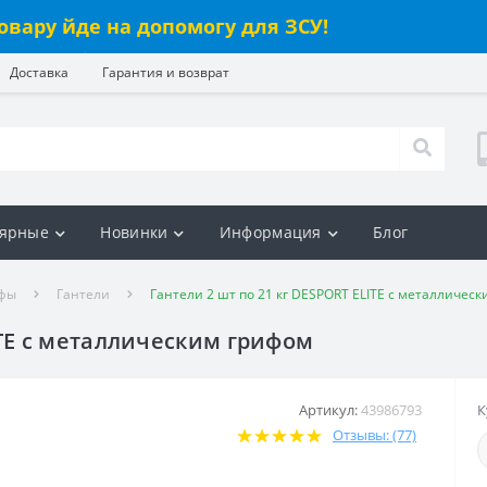
овару йде на допомогу для ЗСУ!
Доставка
Гарантия и возврат
ярные
Новинки
Информация
Блог
ифы
Гантели
Гантели 2 шт по 21 кг DESPORT ELITE с металличес
ITE с металлическим грифом
Артикул:
43986793
К
Отзывы: (77)