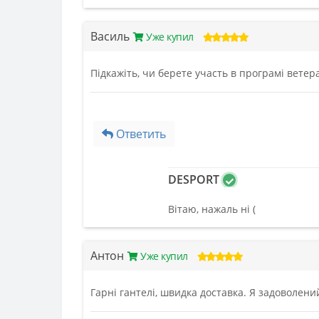
Василь
Уже купил
Підкажіть, чи берете участь в програмі ветер
Ответить
DESPORT
Вітаю, нажаль ні (
Антон
Уже купил
Гарні гантелі, швидка доставка. Я задоволени