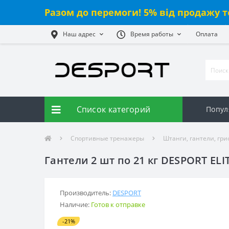
Разом до перемоги! 5% від продажу т
Наш адрес
Время работы
Оплата
Список категорий
Попул
Спортивные тренажеры
Штанги, гантели, гр
Гантели 2 шт по 21 кг DESPORT EL
Производитель:
DESPORT
Наличие:
Готов к отправке
-21%