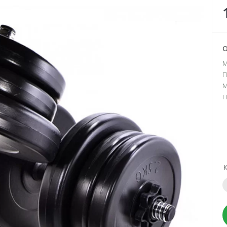
О
М
П
М
П
К