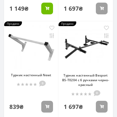
1 149₴
1 697₴
Продано
Продано
Турник настенный Newt
Турник настенный Besport
BS-T0204 с 6 ручками черно-
0
красный
0
839₴
1 697₴