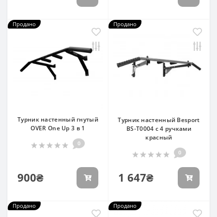
Продано
Продано
Турник настенный гнутый
Турник настенный Besport
OVER One Up 3 в 1
BS-T0004 с 4 ручками
красный
0
0
900₴
1 647₴
Продано
Продано