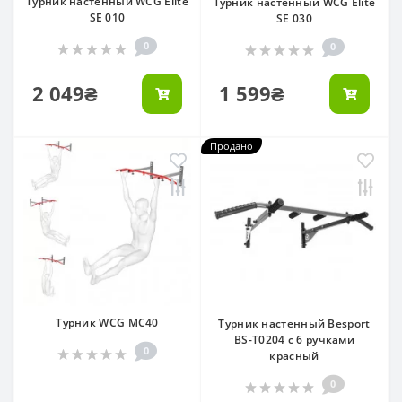
Турник настенный WCG Elite
Турник настенный WCG Elite
SE 010
SE 030
0
0
2 049₴
1 599₴
Продано
Турник WCG MC40
Турник настенный Besport
BS-T0204 с 6 ручками
0
красный
0