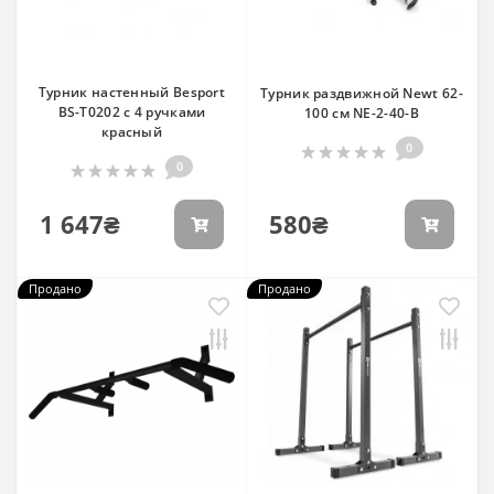
Турник настенный Besport
Турник раздвижной Newt 62-
BS-T0202 с 4 ручками
100 см NE-2-40-B
красный
0
0
1 647₴
580₴
Продано
Продано