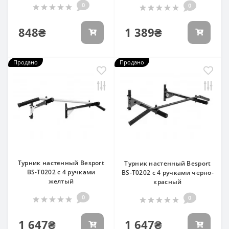
0
0
848₴
1 389₴
Продано
Продано
Турник настенный Besport
Турник настенный Besport
BS-T0202 с 4 ручками
BS-T0202 с 4 ручками черно-
желтый
красный
0
0
1 647₴
1 647₴