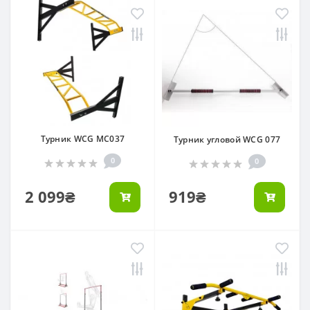
Турник WCG MC037
Турник угловой WCG 077
0
0
2 099₴
919₴