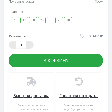
Покрытие грифа:
Хром
Вес, кг:
10
13
18
20
23
25
28
В закладки
Количество:
-
+
В КОРЗИНУ
Быстрая доставка
Гарантия возврата
Большинство заказов
Возврат денег, если не
отправляется еще в день
подойдет размер, или