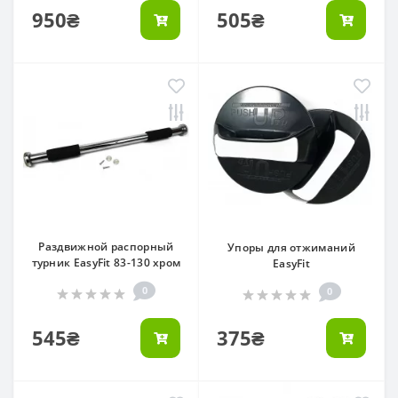
950₴
505₴
Раздвижной распорный
Упоры для отжиманий
турник EasyFit 83-130 хром
EasyFit
0
0
545₴
375₴