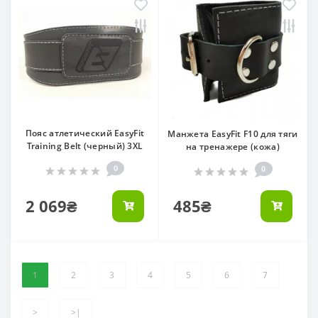
Пояс атлетический EasyFit
Манжета EasyFit F10 для тяги
Training Belt (черный) 3XL
на тренажере (кожа)
0
0
2 069₴
485₴
1
2
3
4
5
6
7
>
>|