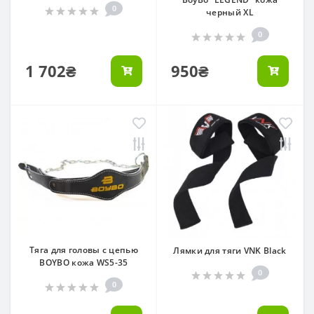
0
черный XL
0
1 702₴
950₴
Тяга для головы с цепью
Лямки для тяги VNK Black
BOYBO кожа WS5-35
0
0