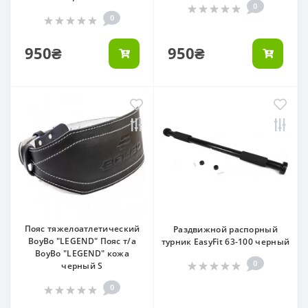
0
0
950₴
950₴
Пояс тяжелоатлетический
Раздвижной распорный
BoyBo "LEGEND" Пояс т/а
турник EasyFit 63-100 черный
BoyBo "LEGEND" кожа
0
черный S
0