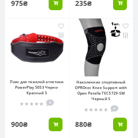
975₴
235₴
Пояс для тяжелой атлетики
Наколенник спортивный
PowerPlay 5053 Черно-
OPROtec Knee Support with
Красный S
Open Patella TEC5729-SM
Черный S
0
0
900₴
880₴