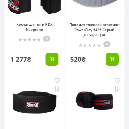
Крюки для тяги RDX
Пояс для тяжелой атлетики
Neoprene
PowerPlay 5425 Серый
(Неопрен) XL
0
0
1 277₴
520₴