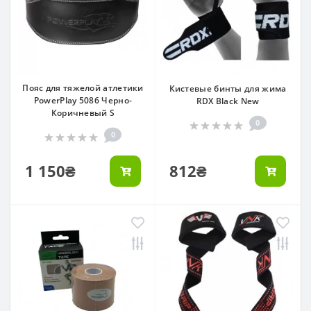
Пояс для тяжелой атлетики
Кистевые бинты для жима
PowerPlay 5086 Черно-
RDX Black New
Коричневый S
0
0
1 150₴
812₴