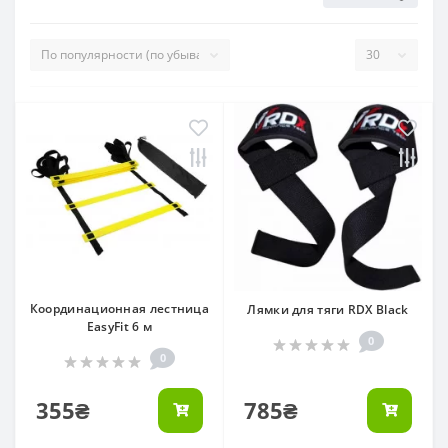
Координационная лестница
Лямки для тяги RDX Black
EasyFit 6 м
0
0
355₴
785₴