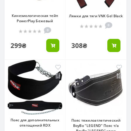
Кинезиологическая тейп
Лямки для тяги VNK Gel Black
PowerPlay Бежевый
0
0
299₴
308₴
Пояс для дополнительных
Пояс тяжелоатлетический
отягощений RDX
BoyBo "LEGEND" Пояс т/а
BoyBo "LEGEND" кожа