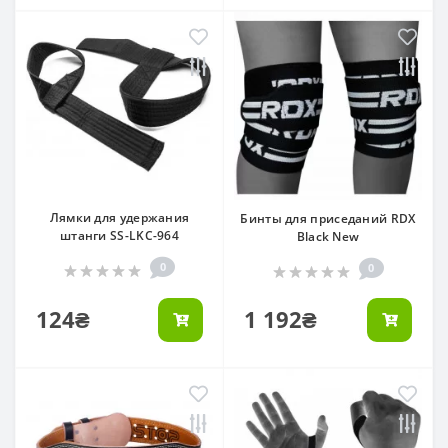
Лямки для удержания
Бинты для приседаний RDX
штанги SS-LKC-964
Black New
0
0
124₴
1 192₴