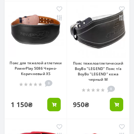
Пояс для тяжелой атлетики
Пояс тяжелоатлетический
PowerPlay 5086 Черно-
BoyBo "LEGEND" Пояс т/а
Коричневый XS
BoyBo "LEGEND" кожа
черный M
0
0
1 150₴
950₴