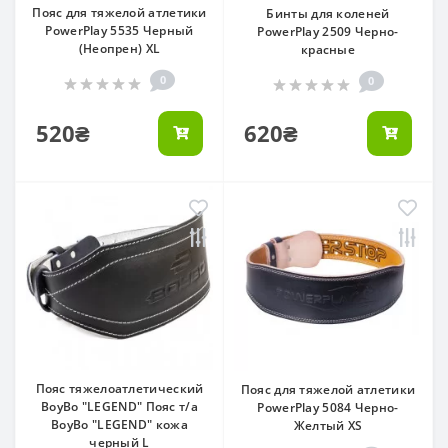
Пояс для тяжелой атлетики
Бинты для коленей
PowerPlay 5535 Черный
PowerPlay 2509 Черно-
(Неопрен) XL
красные
0
0
520₴
620₴
Пояс тяжелоатлетический
Пояс для тяжелой атлетики
BoyBo "LEGEND" Пояс т/а
PowerPlay 5084 Черно-
BoyBo "LEGEND" кожа
Желтый XS
черный L