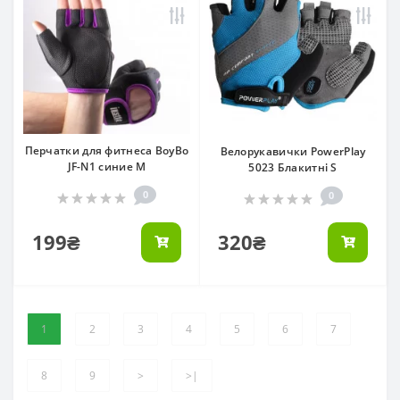
Перчатки для фитнеса BoyBo
Велорукавички PowerPlay
JF-N1 синие M
5023 Блакитні S
0
0
199₴
320₴
1
2
3
4
5
6
7
8
9
>
>|