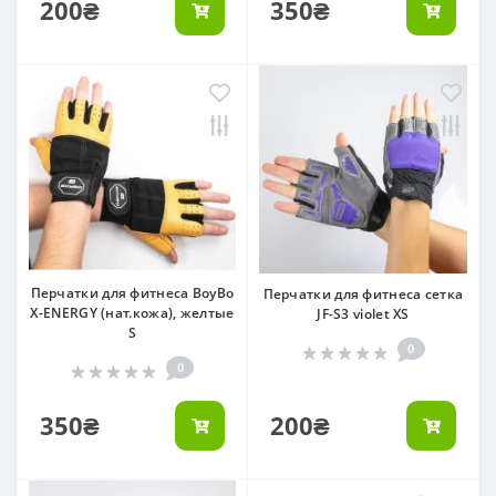
200₴
350₴
Перчатки для фитнеса BoyBo
Перчатки для фитнеса сетка
X-ENERGY (нат.кожа), желтые
JF-S3 violet XS
S
0
0
350₴
200₴