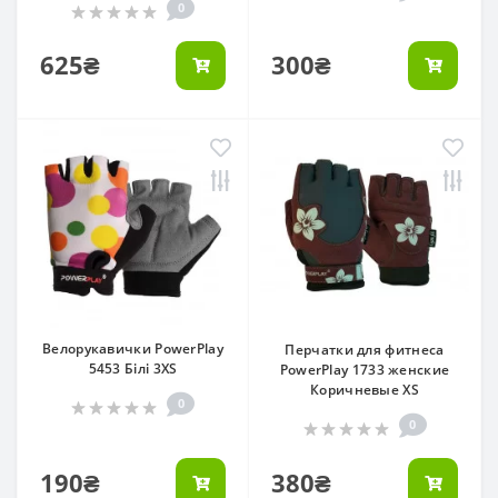
0
625₴
300₴
Велорукавички PowerPlay
Перчатки для фитнеса
5453 Білі 3XS
PowerPlay 1733 женские
Коричневые XS
0
0
190₴
380₴