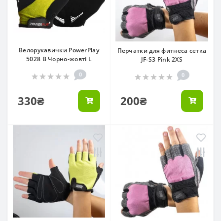
Велорукавички PowerPlay
Перчатки для фитнеса сетка
5028 B Чорно-жовті L
JF-S3 Pink 2XS
0
0
330₴
200₴