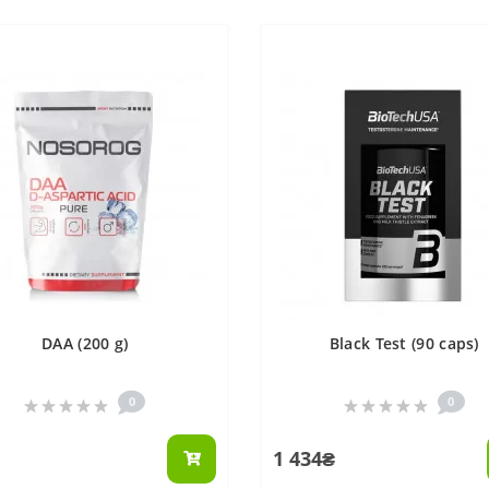
DAA (200 g)
Black Test (90 caps)
0
0
1 434₴