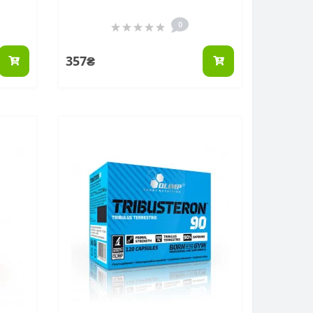
0
357₴