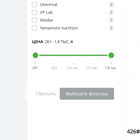
Universal
3
VP Lab
1
Weider
1
Yamamoto nutrition
1
ЦЕНА
261
-
1,8 ТЫС.
₴
261
653
1,0 тыс.
1,4 тыс.
1,8 тыс.
Сбросить
Выберите фильтры
426₴