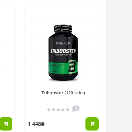
Tribooster (120 tabs)
0
1 448₴