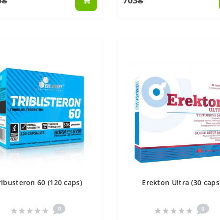
5₴
703₴
ribusteron 60 (120 caps)
Erekton Ultra (30 caps
0
0