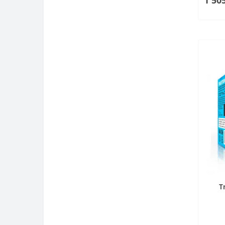
1 50
T