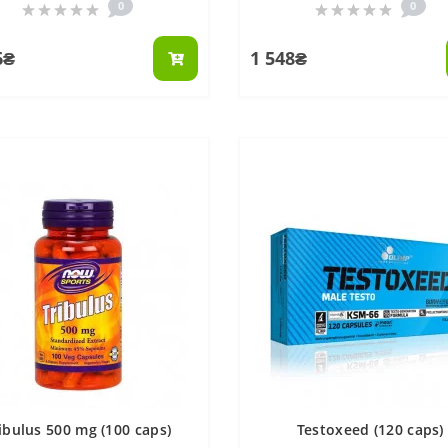
0
0
6₴
1 548₴
ibulus 500 mg (100 caps)
Testoxeed (120 caps)