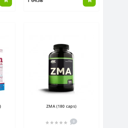
1 643₴
)
ZMA (180 caps)
0