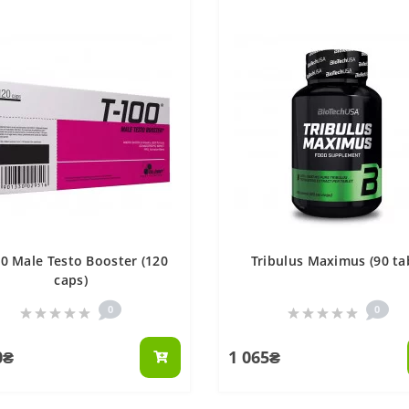
00 Male Testo Booster (120
Tribulus Maximus (90 ta
caps)
0
0
0₴
1 065₴