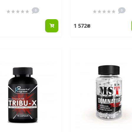
0
0
1 572₴