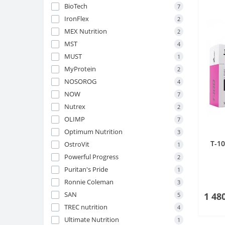
BioTech
7
IronFlex
2
MEX Nutrition
2
MST
4
MUST
1
MyProtein
2
NOSOROG
4
NOW
7
Nutrex
2
OLIMP
7
Optimum Nutrition
3
T-1
OstroVit
1
Powerful Progress
2
Puritan's Pride
1
Ronnie Coleman
3
SAN
1 48
5
TREC nutrition
4
Ultimate Nutrition
1