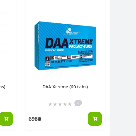
bs)
DAA Xtreme (60 tabs)
0
698₴