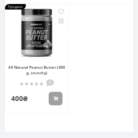
Продано
All Natural Peanut Butter (400
g, crunchy)
0
400₴