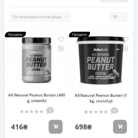
Продано
Продано
All Natural Peanut Butter (400
All Natural Peanut Butter (1
g, smooth)
kg, crunchy)
0
0
416₴
698₴