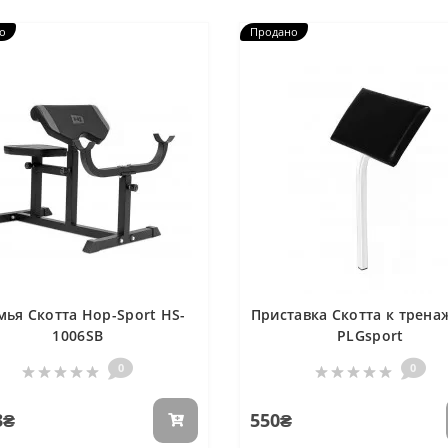
о
Продано
мья Скотта Hop-Sport HS-
Приставка Скотта к трен
1006SB
PLGsport
0
0
3₴
550₴