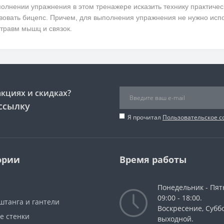
олнении упражнения в этом тренажере исказить технику практичес
вовать бицепс. Причем, для выполнения упражнения не нужно испо
 травм мышц и связок.
акциях и скидках?
ссылку
Я прочитал
Пользовательское 
ории
Время работы
Понедельник - Пят
09:00 - 18:00.
штанга и гантели
Воскресение, Суббо
е стенки
выходной.