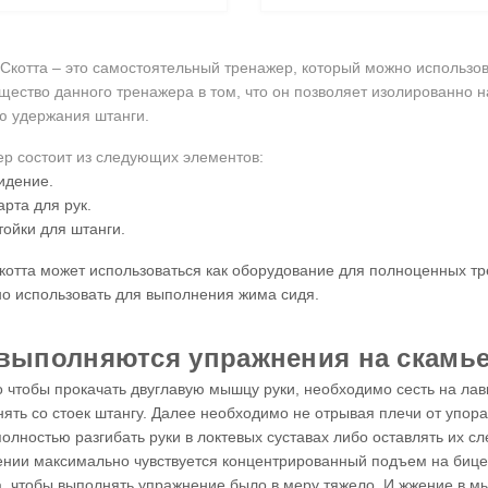
Скотта
– это самостоятельный тренажер, который можно использов
ество данного тренажера в том, что он позволяет изолированно н
 удержания штанги.
р состоит из следующих элементов:
идение.
арта для рук.
тойки для штанги.
котта
может использоваться как оборудование для полноценных т
о использовать для выполнения жима сидя.
 выполняются упражнения на скамье
о чтобы прокачать двуглавую мышцу руки, необходимо сесть на лавк
нять со стоек штангу. Далее необходимо не отрывая плечи от упор
олностью разгибать руки в локтевых суставах либо оставлять их с
нии максимально чувствуется концентрированный подъем на бице
, чтобы выполнять упражнение было в меру тяжело. И жжение в мы