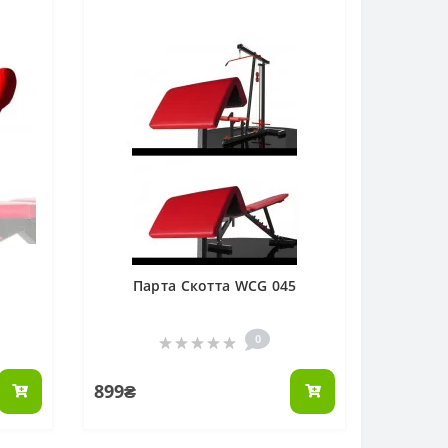
Парта Скотта WCG 045
0
899₴