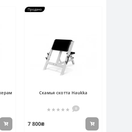
Продано
ажерам
Скамья скотта Haukka
0
7 800₴