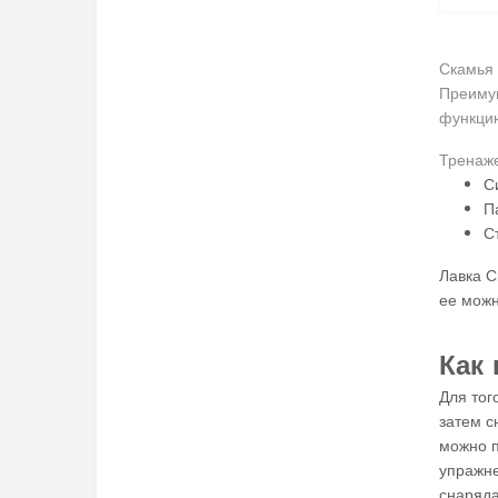
Скамья 
Преимущ
функцию
Тренаже
С
П
С
Лавка С
ее можн
Как
Для тог
затем с
можно п
упражне
снаряда