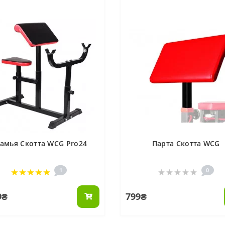
амья Скотта WCG Pro24
Парта Скотта WCG
1
0
9₴
799₴