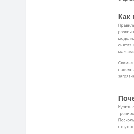
Как
Правиль
различн
моделях
снятия 
максима
Скамья 
наполни
загрязн
Поч
Купить 
трениро
Посколь
отсутств