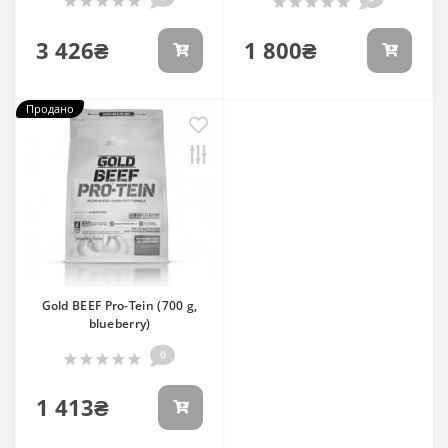
3 426₴
1 800₴
Продано
Gold BEEF Pro-Tein (700 g,
blueberry)
0
1 413₴