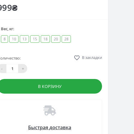
999₴
Вес, кг:
8
10
13
15
18
20
28
В закладки
оличество:
-
+
В КОРЗИНУ
Быстрая доставка