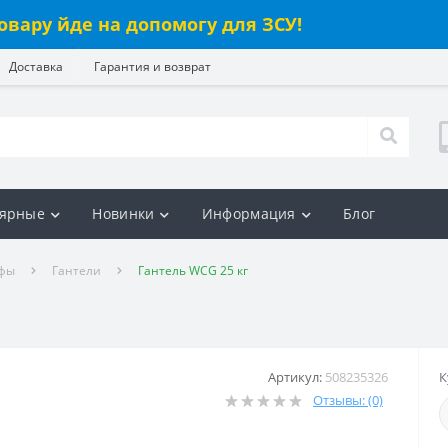
овару йде на допомогу для ЗСУ!
Доставка
Гарантия и возврат
ярные
Новинки
Информация
Блог
ифы
Гантели
Гантель WCG 25 кг
Артикул:
508235326
К
Отзывы: (0)