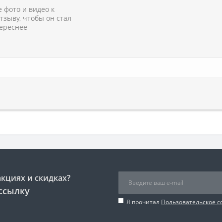
 фото и видео к
тзыву, чтобы он стал
ереснее
акциях и скидках?
ссылку
Я прочитал
Пользовательское 