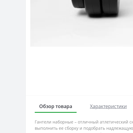
Обзор товара
Характеристики
Гантели наборные – отличный атлетический сн
выполнить ее сборку и подобрать надлежащую 