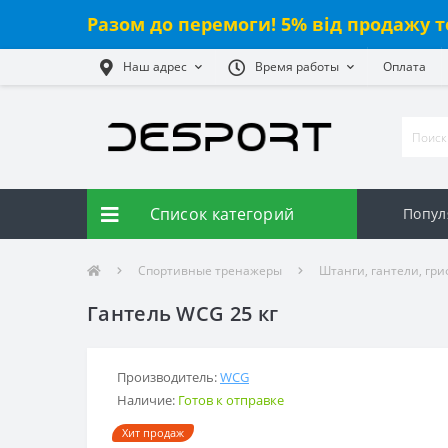
Разом до перемоги! 5% від продажу т
Наш адрес
Время работы
Оплата
Список категорий
Попул
Спортивные тренажеры
Штанги, гантели, гр
Гантель WCG 25 кг
Производитель:
WCG
Наличие:
Готов к отправке
Хит продаж