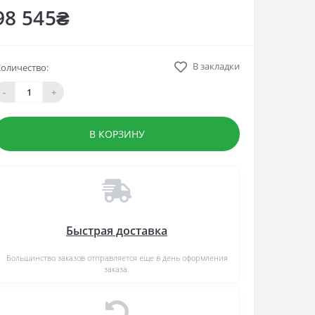
98 545₴
В закладки
оличество:
-
+
В КОРЗИНУ
Быстрая доставка
Большинство заказов отправляется еще в день оформления
заказа.