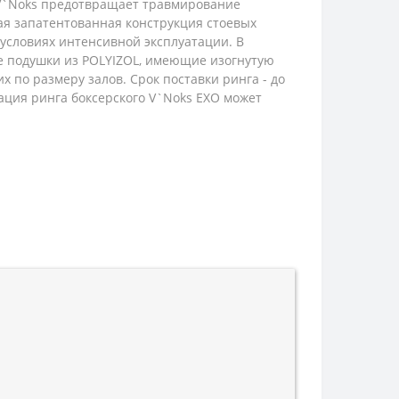
а V`Noks предотвращает травмирование
ая запатентованная конструкция стоевых
условиях интенсивной эксплуатации. В
е подушки из POLYIZOL, имеющие изогнутую
х по размеру залов. Срок поставки ринга - до
ация ринга боксерского V`Noks EXO может