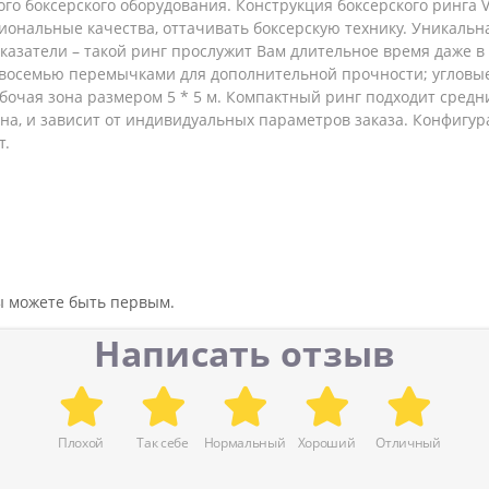
ного боксерского оборудования. Конструкция боксерского ринг
иональные качества, оттачивать боксерскую технику. Уникальн
азатели – такой ринг прослужит Вам длительное время даже в 
 с восемью перемычками для дополнительной прочности; угловы
бочая зона размером 5 * 5 м. Компактный ринг подходит средни
чна, и зависит от индивидуальных параметров заказа. Конфигур
т.
вы можете быть первым.
Написать отзыв
Плохой
Так себе
Нормальный
Хороший
Отличный