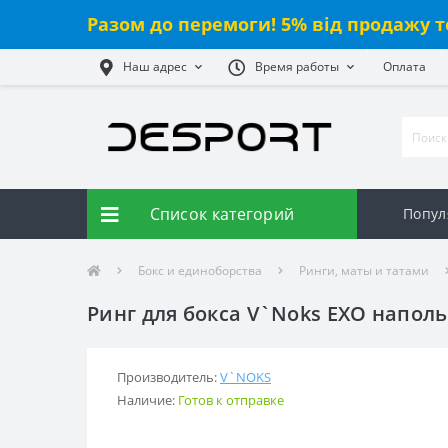
Разом до перемоги! 5% від продажу т
Наш адрес
Время работы
Оплата
Список категорий
Попул
Бокс и единоборства
Ринги, маты и татами
Ринг для бокса V`Noks EXO наполь
Производитель:
V`NOKS
Наличие:
Готов к отправке