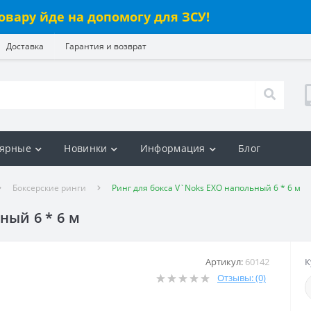
овару йде на допомогу для ЗСУ!
Доставка
Гарантия и возврат
ярные
Новинки
Информация
Блог
Боксерские ринги
Ринг для бокса V`Noks EXO напольный 6 * 6 м
ный 6 * 6 м
Артикул:
60142
К
Отзывы: (0)