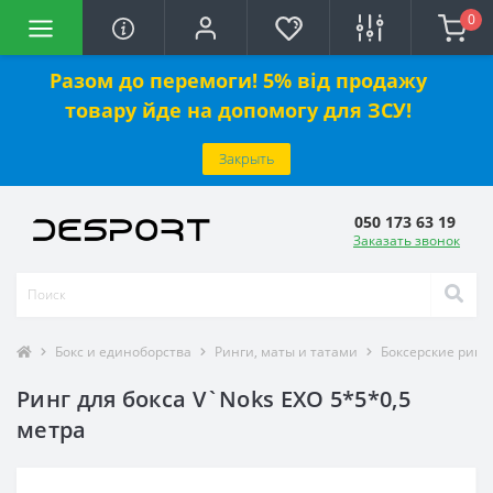
0
Разом до перемоги! 5% від продажу
товару йде на допомогу для ЗСУ!
Закрыть
050 173 63 19
Заказать звонок
Бокс и единоборства
Ринги, маты и татами
Боксерские ринг
Ринг для бокса V`Noks EXO 5*5*0,5
метра