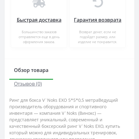
Быстрая доставка
Гарантия возврата
Большинство заказов
Возврат денег, если не
отправляется еще в день
подойдет размер, или
оформления заказа.
изделие не понравится.
Обзор товара
Отзывов (0)
Ринг для бокса V`Noks EXO 5*5*0,5 метраВедущий
производитель оборудования и спортивного
инвентаря — компания V`Noks (Винокс) —
представляет уникальный, современный и
качественный боксерский ринг V`Noks EXO, купить
который можно для индивидуальных тренировок,