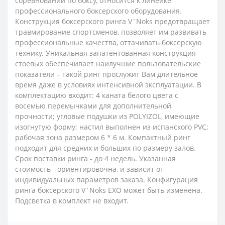
соревнований по боксу, относится к линейке
профессионального боксерского оборудования.
Конструкция боксерского ринга V`Noks предотвращает
травмирование спортсменов, позволяет им развивать
профессиональные качества, оттачивать боксерскую
технику. Уникальная запатентованная конструкция
стоевых обеспечивает наилучшие пользовательские
показатели – такой ринг прослужит Вам длительное
время даже в условиях интенсивной эксплуатации. В
комплектацию входит: 4 каната белого цвета с
восемью перемычками для дополнительной
прочности; угловые подушки из POLYIZOL, имеющие
изогнутую форму; настил выполнен из испанского PVC;
рабочая зона размером 6 * 6 м. Компактный ринг
подходит для средних и больших по размеру залов.
Срок поставки ринга - до 4 недель. Указанная
стоимость - ориентировочна, и зависит от
индивидуальных параметров заказа. Конфигурация
ринга боксерского V`Noks EXO может быть изменена.
Подсветка в комплект не входит.