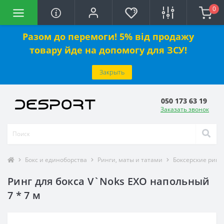
0
Разом до перемоги! 5% від продажу
товару йде на допомогу для ЗСУ!
Закрыть
050 173 63 19
Заказать звонок
Бокс и единоборства
Ринги, маты и татами
Боксерские ринг
Ринг для бокса V`Noks EXO напольный
7 * 7 м