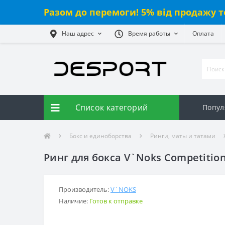
Разом до перемоги! 5% від продажу т
Наш адрес
Время работы
Оплата
Список категорий
Попул
Бокс и единоборства
Ринги, маты и татами
Ринг для бокса V`Noks Competition
Производитель:
V`NOKS
Наличие:
Готов к отправке