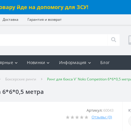
овару йде на допомогу для ЗСУ!
Доставка
Гарантия и возврат
ярные
Новинки
Информация
Блог
Боксерские ринги
Ринг для бокса V`Noks Competition 6*6*0,5 метр
 6*6*0,5 метра
Артикул:
60043
К
Отзывы: (0)