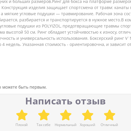
них и больших размеров.Ринг для бокса на платформе размером
. Конструкция изделия защищает спортсмена от травм: канаты
 а мягкие угловые подушки — травмирование. Рабочая зона сос
бирается, разбирается и транспортируется в нужное место.В ком
угловые подушки из POLYIZOL, предотвращающие травмы спорт
а высотой 50 см. Ринг обладает устойчивостью к износу, отл
чность и универсальность использования. Боксерский ринг V`No
о 4 недель. Указанная стоимость - ориентировочна, и зависит 
вы можете быть первым.
Написать отзыв
Плохой
Так себе
Нормальный
Хороший
Отличный