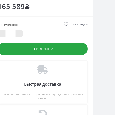
165 589₴
В закладки
оличество:
-
+
В КОРЗИНУ
Быстрая доставка
Большинство заказов отправляется еще в день оформления
заказа.