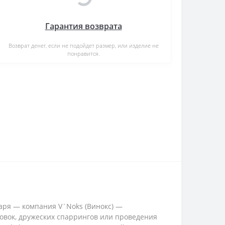
Гарантия возврата
Возврат денег, если не подойдет размер, или изделие не
понравится.
аря — компания V`Noks (Винокс) —
овок, дружеских спаррингов или проведения