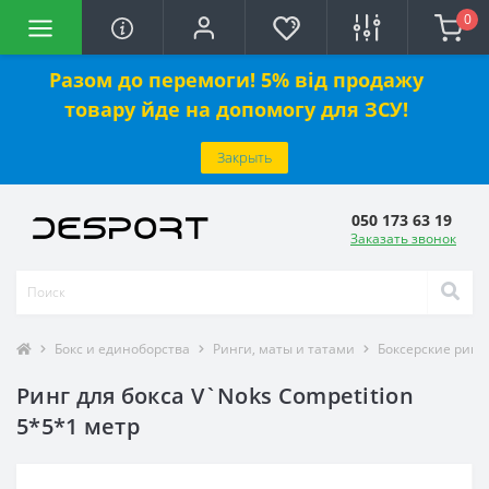
0
Разом до перемоги! 5% від продажу
товару йде на допомогу для ЗСУ!
Закрыть
050 173 63 19
Заказать звонок
Бокс и единоборства
Ринги, маты и татами
Боксерские ринг
Ринг для бокса V`Noks Competition
5*5*1 метр